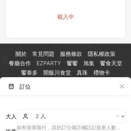
載入中
關於
常見問題
服務條款
隱私權政策
餐廳合作
EZPARTY
饗饗
旭集
饗食天堂
饗泰多
開飯川食堂
真珠
禮物卡
訂位
台北市信義區基隆路一段 159 號 15 樓
客服 LINE：
@eztable
客服信箱：
taiwan@eztable.com
大人
週一至週日 10:00 至 18:00（國定假日除外）
統編：29084823
如有孩童隨行，請於訂位備註欄註記孩童人數，