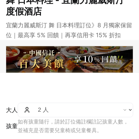
度假酒店
宜蘭力麗威斯汀 舞 日本料理訂位》8 月獨家保留
位｜最高享 5% 回饋｜再享信用卡 15% 折扣
大人
如有孩童隨行，請於訂位備註欄註記孩童人數，
孩童
並補充是否需要兒童椅或兒童餐具。