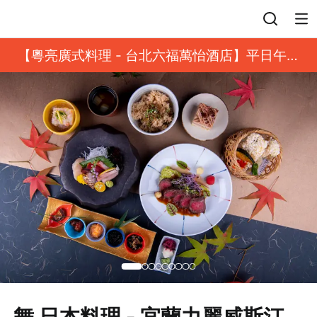
登入
【粵亮廣式料理 - 台北六福萬怡酒店】平日午餐
8 折起｜靓港點套餐
舞 日本料理 - 宜蘭力麗威斯汀