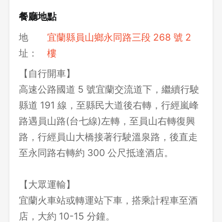
登出
餐廳地點
確定要登出嗎？
地
宜蘭縣員山鄉永同路三段 268 號 2
址：
樓
先不要
確認
【自行開車】
高速公路國道 5 號宜蘭交流道下，繼續行駛
縣道 191 線，至縣民大道後右轉，行經嵐峰
路遇員山路(台七線)左轉，至員山右轉復興
路，行經員山大橋接著行駛溫泉路，後直走
至永同路右轉約 300 公尺抵達酒店。
【大眾運輸】
宜蘭火車站或轉運站下車，搭乘計程車至酒
店，大約 10-15 分鐘。