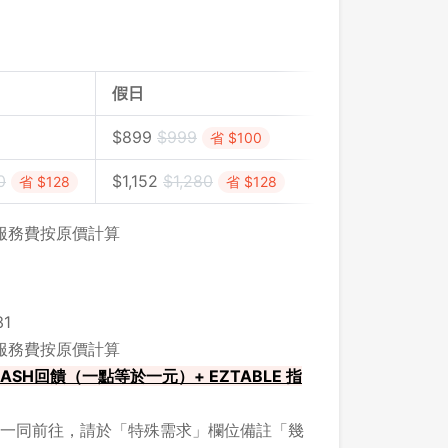
假日
$899
$999
省 $100
0
$
1,152
$
1,280
省 $128
省 $128
，服務費按原價計算
1
，服務費按原價計算
ASH回饋（一點等於一元）+ EZTABLE 指
一同前往，請於「特殊需求」欄位備註「幾