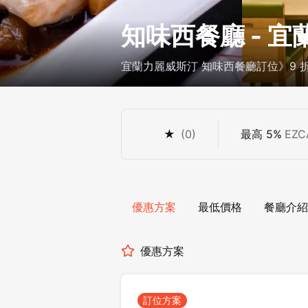
知味西餐廳 - 
宜蘭力麗威斯汀 知味西餐廳訂位》9 折
折扣
★
(
0
)
最高
5
%
EZC
優惠方案
最低價格
餐廳介紹
優惠方案
訂位方案