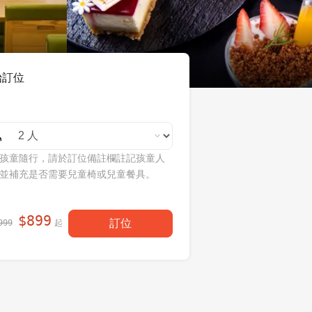
始訂位
孩童隨行，請於訂位備註欄註記孩童人
並補充是否需要兒童椅或兒童餐具。
$
899
訂位
起
999
每人現省
！
$
100