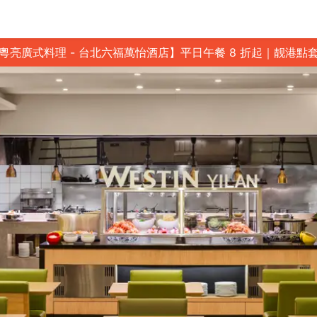
粵亮廣式料理 - 台北六福萬怡酒店】平日午餐 8 折起｜靓港點