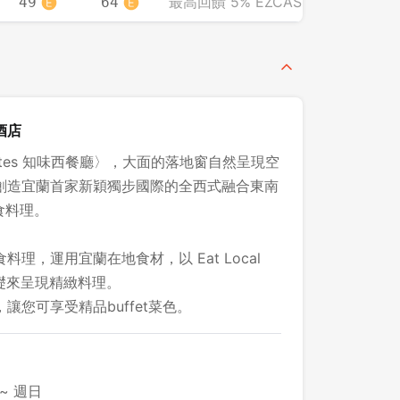
最高回饋 5% EZCASH
49
64
酒店
 Tastes 知味西餐廳〉，大面的落地窗自然呈現空
創造宜蘭首家新穎獨步國際的全西式融合東南
食料理。
理，運用宜蘭在地食材，以 Eat Local
的基礎來呈現精緻料理。
您可享受精品buffet菜色。
~ 週日