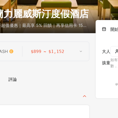
宜蘭力麗威斯汀度假酒店
超值優惠｜最高享 5% 回饋｜再享信用卡 15%
開
ASH
~
大人
$
899
$
1,152
如有
孩童
數，
評論
$