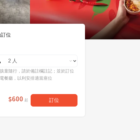
始訂位
孩童隨行，請於備註欄註記；並於訂位
電餐廳，以利安排適當座位
$
600
訂位
起