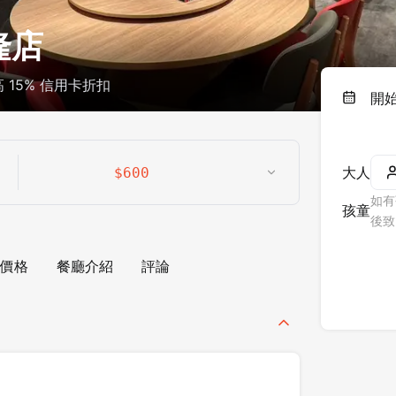
隆店
15% 信用卡折扣
開
大人
$
600
如有
孩童
後致
價格
餐廳介紹
評論