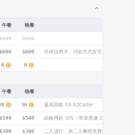
先不要
確認
午餐
晚餐
$600
$600
任何信用卡、付款方式皆可享此優惠價
$600
$600
0
0
午餐
晚餐
最高回饋 5% EZCASH
30
30
結帳再折 10%（單筆需滿 2000）
$540
$540
二人成行，第二人餐標免費（人均計）
$300
$300