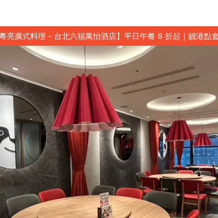
粵亮廣式料理 - 台北六福萬怡酒店】平日午餐 8 折起｜靓港點