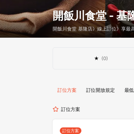
開飯川食堂 - 基
開飯川食堂 基隆店》線上訂位》享最高 
★
(
0
)
訂位方案
訂位開放規定
最低
訂位方案
訂位方案