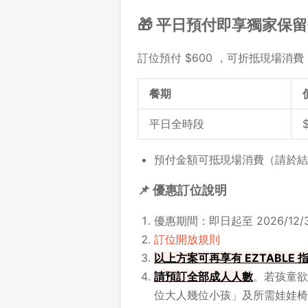
🎁 平日預付即享獨家保
訂位預付 $600 ，可折抵現場消費 
餐期
平日全時段
預付金額可抵現場消費（請於結
📌 優惠訂位說明
優惠期間：即日起至 2026/12/3
訂位開放規則
以上方案可再享有 EZTABLE
請
預訂全部成人人數
。若孩童欲
位大人幾位小孩」及所需娃娃椅