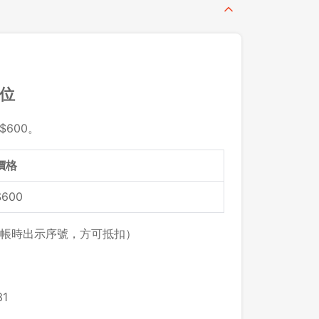
留位
$600。
價格
$600
帳時出示序號，方可抵扣）
1