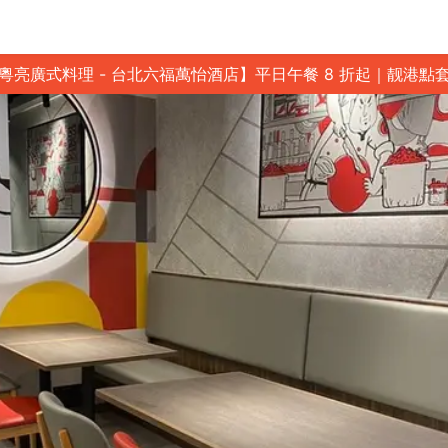
粵亮廣式料理 - 台北六福萬怡酒店】平日午餐 8 折起｜靓港點