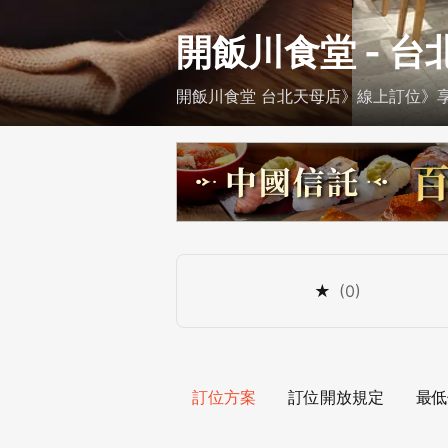
開飯川食堂 - 
開飯川食堂 台北天母店》線上訂位》享最
★
(
0
)
訂位方案
訂位開放規定
最低