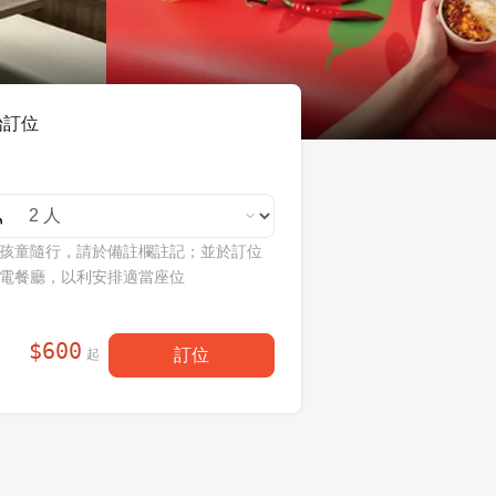
始訂位
孩童隨行，請於備註欄註記；並於訂位
電餐廳，以利安排適當座位
$
600
訂位
起