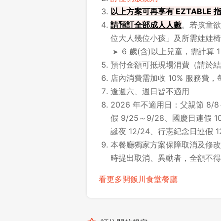
以上方案可再享有 EZTABLE
請
預訂全部成人人數
。若孩童欲
位大人幾位小孩」及所需娃娃椅
6 歲(含)以上兒童，需計算 
預付金額可抵現場消費（請於結
店內消費需加收 10% 服務費，
逢週六、週日皆不適用
2026 年不適用日：父親節 8/8
假 9/25～9/28、國慶日連假 10
誕夜 12/24、行憲紀念日連假 12/
本餐廳獨家方案保障取消及修改時
時提出取消、異動者，全額不得
看更多開飯川食堂餐廳