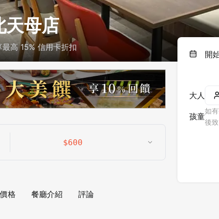
台北天母店
高 15% 信用卡折扣
開
大人
如有
孩童
後致
$
600
價格
餐廳介紹
評論