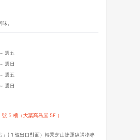
回味。
~ 週五
~ 週日
~ 週五
~ 週日
號 5 樓（大葉高島屋 5F ）
」( 1 號出口對面）轉乘芝山捷運線購物專