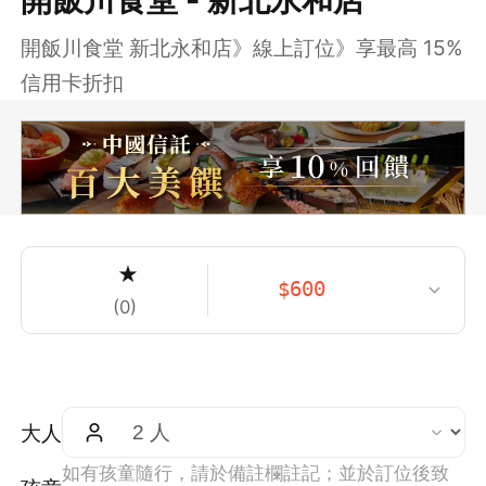
開飯川食堂 新北永和店》線上訂位》享最高 15%
信用卡折扣
★
$
600
(
0
)
大人
如有孩童隨行，請於備註欄註記；並於訂位後致