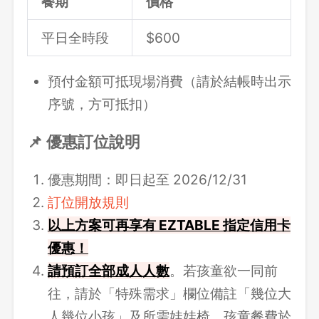
餐期
價格
平日全時段
$600
預付金額可抵現場消費（請於結帳時出示
序號，方可抵扣）
📌 優惠訂位說明
優惠期間：即日起至 2026/12/31
訂位開放規則
以上方案可再享有 EZTABLE 指定信用卡
優惠！
請
預訂全部成人人數
。若孩童欲一同前
往，請於「特殊需求」欄位備註「幾位大
人幾位小孩」及所需娃娃椅，孩童餐費於