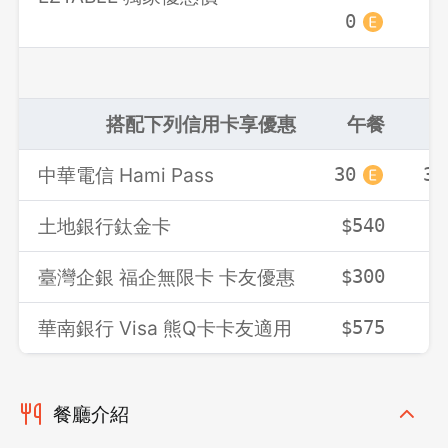
0
0
搭配下列信用卡享優惠
午餐
中華電信 Hami Pass
30
30
土地銀行鈦金卡
$540
$
臺灣企銀 福企無限卡 卡友優惠
$300
$
華南銀行 Visa 熊Q卡卡友適用
$575
$
餐廳介紹