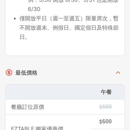
登出
6/30
確定要登出嗎？
僅開放平日（週一至週五）限量席次，暫
不開放週末、例假日、國定假日及特殊節
日。
先不要
確認
最低價格
午餐
餐廳訂位原價
$600
$
$600
$
EZTABLE 獨家優惠價