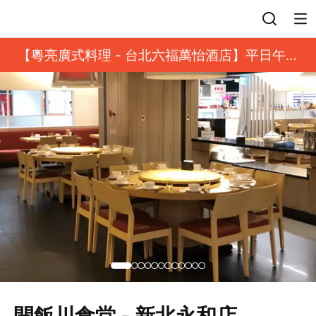
登入
【粵亮廣式料理 - 台北六福萬怡酒店】平日午餐
8 折起｜靓港點套餐
開飯川食堂 - 新北永和店