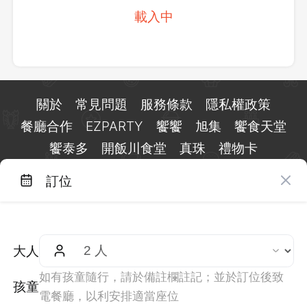
載入中
關於
常見問題
服務條款
隱私權政策
餐廳合作
EZPARTY
饗饗
旭集
饗食天堂
饗泰多
開飯川食堂
真珠
禮物卡
訂位
台北市信義區基隆路一段 159 號 15 樓
客服 LINE：
@eztable
客服信箱：
taiwan@eztable.com
大人
週一至週日 10:00 至 18:00（國定假日除外）
統編：29084823
如有孩童隨行，請於備註欄註記；並於訂位後致
孩童
電餐廳，以利安排適當座位