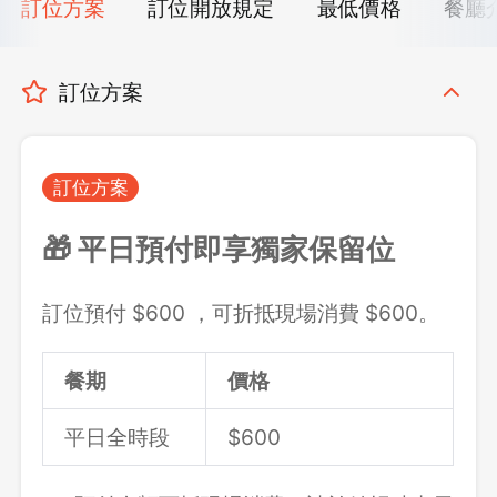
訂位方案
訂位開放規定
最低價格
餐廳
訂位方案
訂位方案
🎁 平日預付即享獨家保留位
訂位預付 $600 ，可折抵現場消費 $600。
餐期
價格
平日全時段
$600