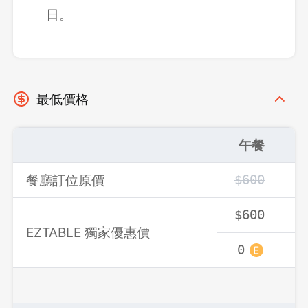
日。
先不要
確認
最低價格
午餐
餐廳訂位原價
$600
$
$600
$
EZTABLE 獨家優惠價
0
0