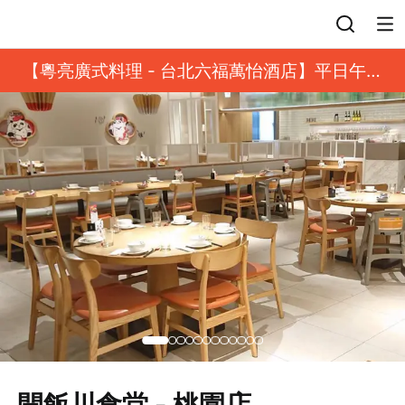
登入
【粵亮廣式料理 - 台北六福萬怡酒店】平日午餐
8 折起｜靓港點套餐
開飯川食堂 - 桃園店