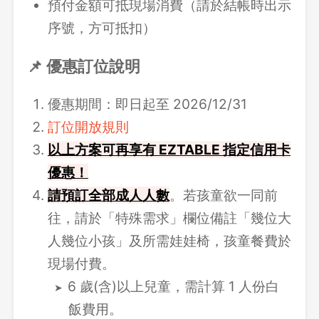
預付金額可抵現場消費（請於結帳時出示
序號，方可抵扣）
📌 優惠訂位說明
優惠期間：即日起至 2026/12/31
訂位開放規則
以上方案可再享有 EZTABLE 指定信用卡
優惠！
請
預訂全部成人人數
。若孩童欲一同前
往，請於「特殊需求」欄位備註「幾位大
人幾位小孩」及所需娃娃椅，孩童餐費於
現場付費。
6 歲(含)以上兒童，需計算 1 人份白
飯費用。