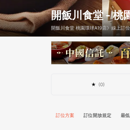
開飯川食堂 - 桃
開飯川食堂 桃園環球A19店》線上訂位
★
(
0
)
訂位方案
訂位開放規定
最低