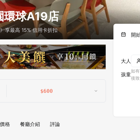
園環球A19店
》享最高 15% 信用卡折扣
開
大人
如有
孩童
後致
$
600
價格
餐廳介紹
評論