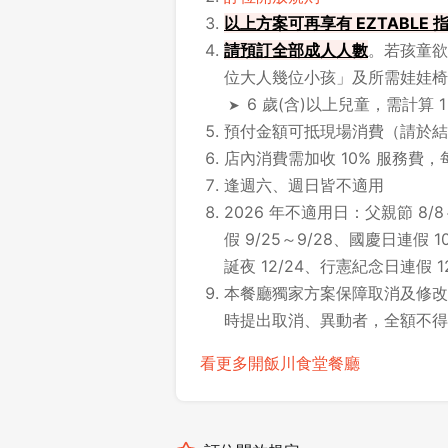
以上方案可再享有 EZTABLE
請
預訂全部成人人數
。若孩童欲
位大人幾位小孩」及所需娃娃椅
6 歲(含)以上兒童，需計算 
預付金額可抵現場消費（請於結
店內消費需加收 10% 服務費，
逢週六、週日皆不適用
2026 年不適用日：父親節 8/8
假 9/25～9/28、國慶日連假 10
誕夜 12/24、行憲紀念日連假 12/
本餐廳獨家方案保障取消及修改時
時提出取消、異動者，全額不得
看更多開飯川食堂餐廳