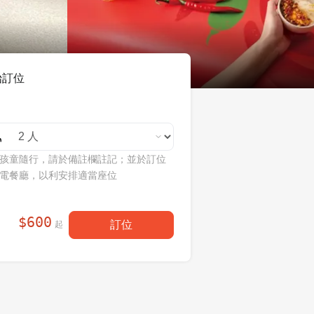
始訂位
孩童隨行，請於備註欄註記；並於訂位
電餐廳，以利安排適當座位
$
600
訂位
起