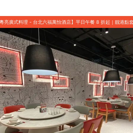
粵亮廣式料理 - 台北六福萬怡酒店】平日午餐 8 折起｜靓港點