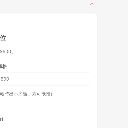
留位
$600。
價格
$600
帳時出示序號，方可抵扣）
1