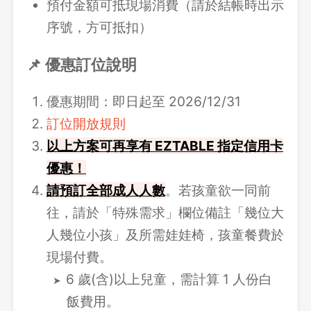
預付金額可抵現場消費（請於結帳時出示
序號，方可抵扣）
📌 優惠訂位說明
優惠期間：即日起至 2026/12/31
訂位開放規則
以上方案可再享有 EZTABLE 指定信用卡
優惠！
請
預訂全部成人人數
。若孩童欲一同前
往，請於「特殊需求」欄位備註「幾位大
人幾位小孩」及所需娃娃椅，孩童餐費於
現場付費。
6 歲(含)以上兒童，需計算 1 人份白
飯費用。