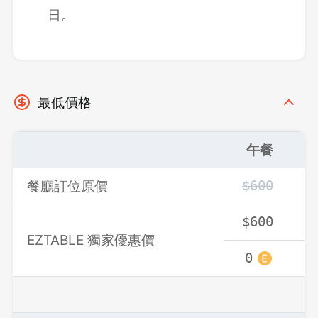
日。
登出
確定要登出嗎？
最低價格
午餐
先不要
確認
餐廳訂位原價
$600
$
$600
$
EZTABLE 獨家優惠價
0
0