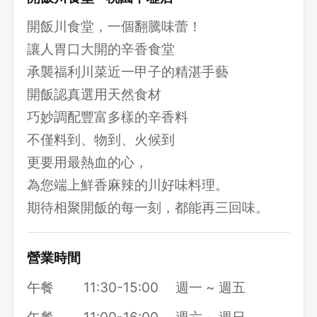
開飯川食堂，一個翻騰味蕾！
讓人胃口大開的辛香食堂
承襲福利川菜近一甲子的精湛手藝
開飯認真選用天然食材
巧妙調配豐富多樣的辛香料
不僅料到、物到、火候到
更要用最熱血的心，
為您端上鮮香麻辣的川好味料理。
期待相聚開飯的每一刻，都能再三回味。
營業時間
午餐
11:30-15:00
週一 ~ 週五
午餐
11:00-16:00
週六 ~ 週日