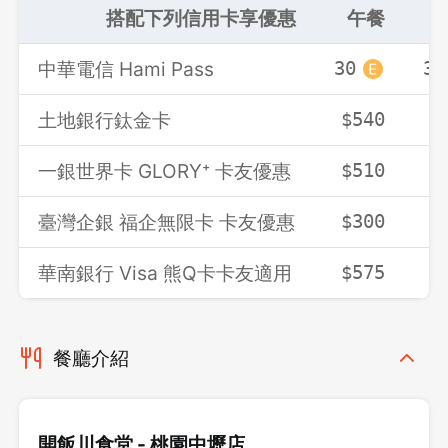
搭配下列信用卡享優惠
午餐
中華電信 Hami Pass
30
30
土地銀行鈦金卡
$540
$
一銀世界卡 GLORY⁺ 卡友優惠
$510
$
臺灣企銀 福企無限卡 卡友優惠
$300
$
華南銀行 Visa 熊Q卡卡友適用
$575
$
餐廳介紹
開飯川食堂 - 桃園中壢店