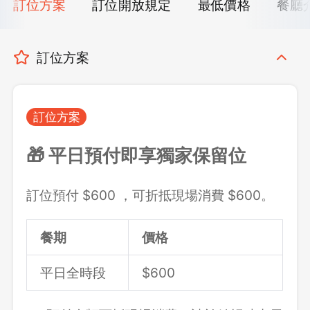
訂位方案
訂位開放規定
最低價格
餐廳
訂位方案
訂位方案
🎁 平日預付即享獨家保留位
訂位預付 $600 ，可折抵現場消費 $600。
餐期
價格
平日全時段
$600