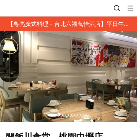
登入
【粵亮廣式料理 - 台北六福萬怡酒店】平日午餐
8 折起｜靓港點套餐
開飯川食堂 - 桃園中壢店