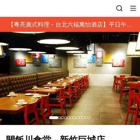
登入
【粵亮廣式料理 - 台北六福萬怡酒店】平日午餐
8 折起｜靓港點套餐
開飯川食堂 - 新竹巨城店