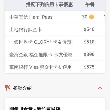
搭配下列信用卡享優惠
午餐
中華電信 Hami Pass
30
30
土地銀行鈦金卡
$540
$
一銀世界卡 GLORY⁺ 卡友優惠
$510
$
臺灣企銀 福企無限卡 卡友優惠
$300
$
華南銀行 Visa 熊Q卡卡友適用
$575
$
餐廳介紹
開飯川食堂 - 新竹巨城店