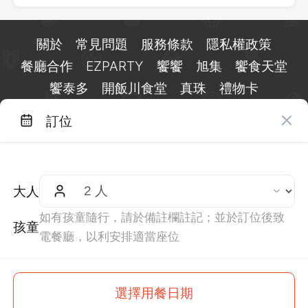
關於
常見問題
服務條款
隱私權政策
餐廳合作
EZPARTY
饗饗
旭集
饗食天堂
饗泰多
開飯川食堂
真珠
禮物卡
訂位
台北市信義區基隆路一段 159 號 15 樓
客服 LINE：
@eztable
客服信箱：
taiwan@eztable.com
大人
週一至週日 10:00 至 18:00（國定假日除外）
統編：29084823
如有孩童隨行，請於備註欄註記；並於訂位後致
孩童
電餐廳，以利安排適當座位
$
600
This site is
protected
by
reCAPTCHA
and the Google
選擇用餐日期
起
訂位
Privacy Policy
and
Terms of Service
apply.