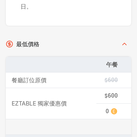
確定要登出嗎？
日。
先不要
確認
最低價格
午餐
餐廳訂位原價
$600
$
$600
$
EZTABLE 獨家優惠價
0
0