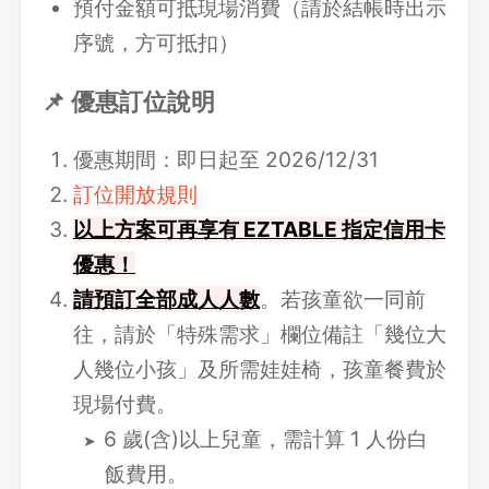
預付金額可抵現場消費（請於結帳時出示
序號，方可抵扣）
📌 優惠訂位說明
優惠期間：即日起至 2026/12/31
訂位開放規則
以上方案可再享有 EZTABLE 指定信用卡
優惠！
請
預訂全部成人人數
。若孩童欲一同前
往，請於「特殊需求」欄位備註「幾位大
人幾位小孩」及所需娃娃椅，孩童餐費於
現場付費。
6 歲(含)以上兒童，需計算 1 人份白
飯費用。