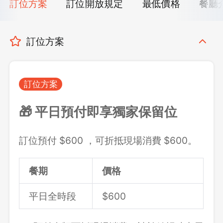
訂位方案
訂位開放規定
最低價格
餐廳
訂位方案
訂位方案
🎁 平日預付即享獨家保留位
訂位預付 $600 ，可折抵現場消費 $600。
餐期
價格
平日全時段
$600