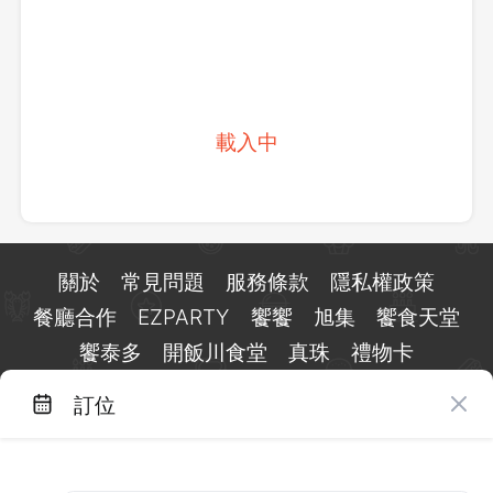
載入中
關於
常見問題
服務條款
隱私權政策
餐廳合作
EZPARTY
饗饗
旭集
饗食天堂
饗泰多
開飯川食堂
真珠
禮物卡
訂位
台北市信義區基隆路一段 159 號 15 樓
客服 LINE：
@eztable
客服信箱：
taiwan@eztable.com