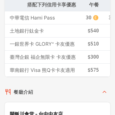
搭配下列信用卡享優惠
午餐
中華電信 Hami Pass
30
30
土地銀行鈦金卡
$540
$
一銀世界卡 GLORY⁺ 卡友優惠
$510
$
臺灣企銀 福企無限卡 卡友優惠
$300
$
華南銀行 Visa 熊Q卡卡友適用
$575
$
餐廳介紹
開飯川食堂 - 台中中友店