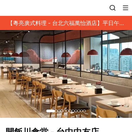
登入
【粵亮廣式料理 - 台北六福萬怡酒店】平日午餐
8 折起｜靓港點套餐
開飯川食堂 - 台中中友店