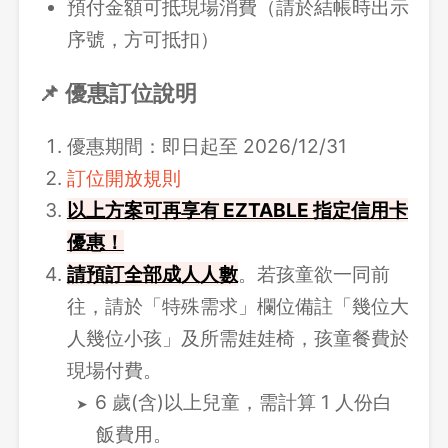
預付金額可抵現場消費（請於結帳時出示
序號，方可抵扣）
📌 優惠訂位說明
優惠期間：即日起至 2026/12/31
訂位開放規則
以上方案可再享有 EZTABLE 指定信用卡
優惠！
請
預訂全部成人人數
。若孩童欲一同前
往，請於「特殊需求」欄位備註「幾位大
人幾位小孩」及所需娃娃椅，孩童餐費於
現場付費。
6 歲(含)以上兒童，需計算 1 人份白
飯費用。