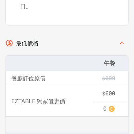
日。
登出
確定要登出嗎？
最低價格
先不要
確認
午餐
餐廳訂位原價
$600
$
$600
$
EZTABLE 獨家優惠價
0
0