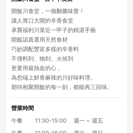
開飯川食堂，一個翻騰味蕾！
讓人胃口大開的辛香食堂
承襲福利川菜近一甲子的精湛手藝
開飯認真選用天然食材
巧妙調配豐富多樣的辛香料
不僅料到、物到、火候到
更要用最熱血的心，
為您端上鮮香麻辣的川好味料理。
期待相聚開飯的每一刻，都能再三回味。
營業時間
午餐
11:30-15:00
週一 ~ 週五
午餐
11:00-16:00
週六 ~ 週日