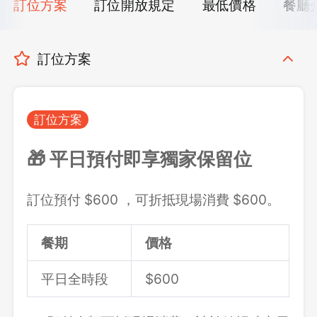
訂位方案
訂位開放規定
最低價格
餐廳
訂位方案
訂位方案
🎁 平日預付即享獨家保留位
訂位預付 $600 ，可折抵現場消費 $600。
餐期
價格
平日全時段
$600