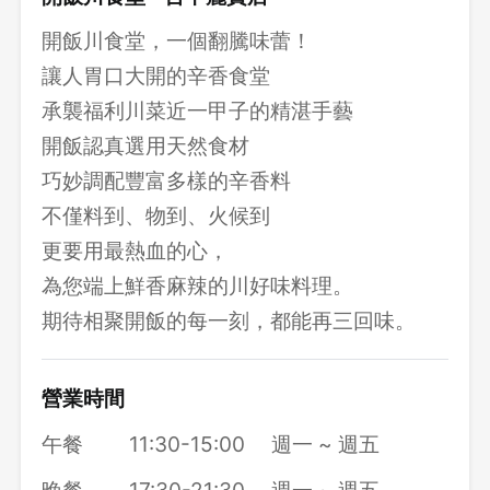
開飯川食堂，一個翻騰味蕾！
讓人胃口大開的辛香食堂
承襲福利川菜近一甲子的精湛手藝
開飯認真選用天然食材
巧妙調配豐富多樣的辛香料
不僅料到、物到、火候到
更要用最熱血的心，
為您端上鮮香麻辣的川好味料理。
期待相聚開飯的每一刻，都能再三回味。
營業時間
午餐
11:30-15:00
週一 ~ 週五
晚餐
17:30-21:30
週一 ~ 週五