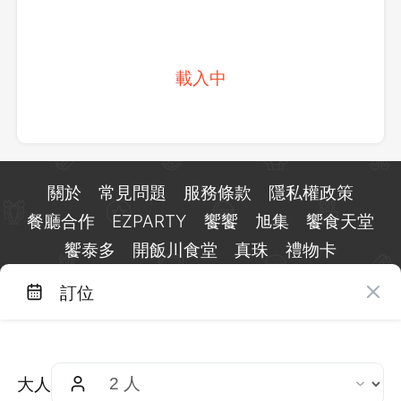
載入中
關於
常見問題
服務條款
隱私權政策
餐廳合作
EZPARTY
饗饗
旭集
饗食天堂
饗泰多
開飯川食堂
真珠
禮物卡
訂位
台北市信義區基隆路一段 159 號 15 樓
客服 LINE：
@eztable
客服信箱：
taiwan@eztable.com
大人
週一至週日 10:00 至 18:00（國定假日除外）