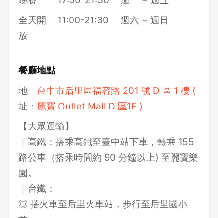
全天開
11:00-21:30
週六 ~ 週日
放
餐廳地點
地
台中市后里區福容路 201 號 D 區 1 樓 (
址：
麗寶 Outlet Mall D 區1F )
【大眾運輸】
｜高鐵：搭乘高鐵至臺中站下車，轉乘 155
路公車（搭乘時間約 90 分鐘以上) 至麗寶樂
園。
｜台鐵：
◎ 搭火車至后里火車站，步行至后里國小