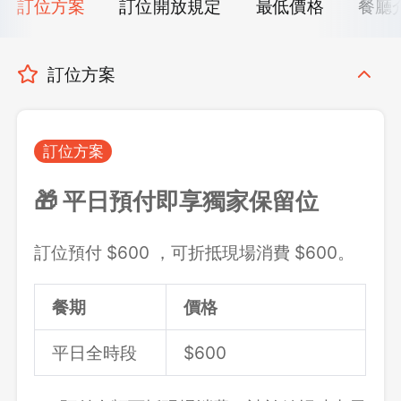
訂位方案
訂位開放規定
最低價格
餐廳
訂位方案
訂位方案
🎁 平日預付即享獨家保留位
訂位預付 $600 ，可折抵現場消費 $600。
餐期
價格
平日全時段
$600