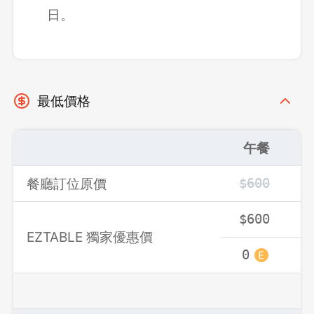
日。
登出
確定要登出嗎？
最低價格
先不要
確認
午餐
餐廳訂位原價
$600
$
$600
$
EZTABLE 獨家優惠價
0
0