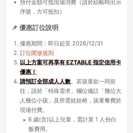
預付金額可抵現場消費（請於結帳時出示
序號，方可抵扣）
📌 優惠訂位說明
優惠期間：即日起至 2026/12/31
訂位開放規則
以上方案可再享有 EZTABLE 指定信用卡
優惠！
請
預訂全部成人人數
。若孩童欲一同前
往，請於「特殊需求」欄位備註「幾位大
人幾位小孩」及所需娃娃椅，孩童餐費於
現場付費。
6 歲(含)以上兒童，需計算 1 人份白
飯費用。