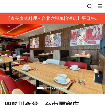
登入
【粵亮廣式料理 - 台北六福萬怡酒店】平日午餐
8 折起｜靓港點套餐
開飯川食堂 - 台中麗寶店