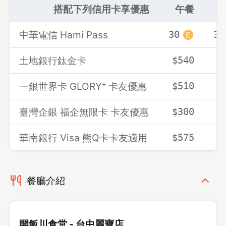
搭配下列信用卡享優惠
午餐
中華電信 Hami Pass
30
30
土地銀行鈦金卡
$540
$
一銀世界卡 GLORY⁺ 卡友優惠
$510
$
臺灣企銀 福企無限卡 卡友優惠
$300
$
華南銀行 Visa 熊Q卡卡友適用
$575
$
餐廳介紹
開飯川食堂 - 台中麗寶店