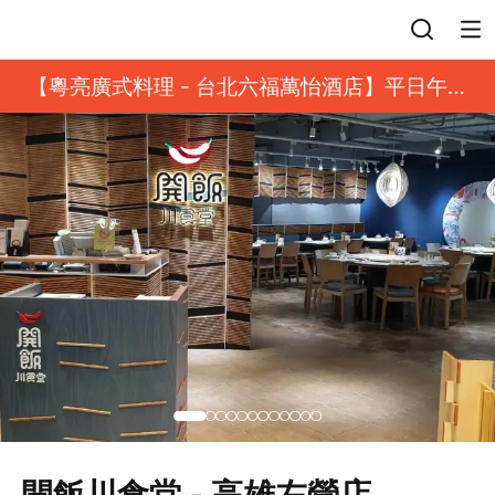
登入
【粵亮廣式料理 - 台北六福萬怡酒店】平日午餐
8 折起｜靓港點套餐
開飯川食堂 - 高雄左營店