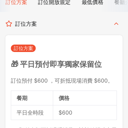
訂位方案
訂位開放規定
最低價格
餐廳
訂位方案
訂位方案
🎁 平日預付即享獨家保留位
訂位預付 $600 ，可折抵現場消費 $600。
餐期
價格
平日全時段
$600