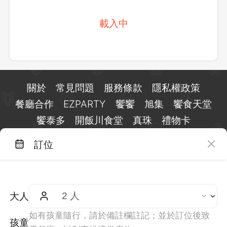
載入中
關於
常見問題
服務條款
隱私權政策
餐廳合作
EZPARTY
饗饗
旭集
饗食天堂
饗泰多
開飯川食堂
真珠
禮物卡
訂位
台北市信義區基隆路一段 159 號 15 樓
客服 LINE：
@eztable
客服信箱：
taiwan@eztable.com
大人
週一至週日 10:00 至 18:00（國定假日除外）
統編：29084823
如有孩童隨行，請於備註欄註記；並於訂位後致
孩童