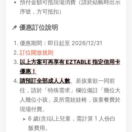
預付金額可抵現場消費（請於結帳時出示
序號，方可抵扣）
📌 優惠訂位說明
優惠期間：即日起至 2026/12/31
訂位開放規則
以上方案可再享有 EZTABLE 指定信用卡
優惠！
請
預訂全部成人人數
。若孩童欲一同前
往，請於「特殊需求」欄位備註「幾位大
人幾位小孩」及所需娃娃椅，孩童餐費於
現場付費。
6 歲(含)以上兒童，需計算 1 人份白
飯費用。