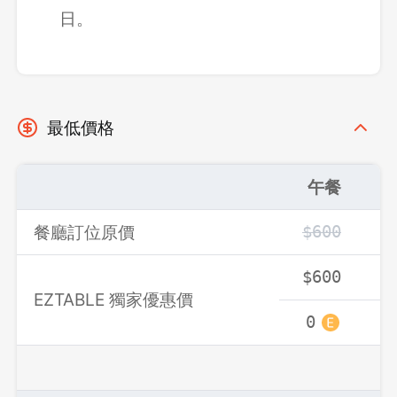
日。
登出
確定要登出嗎？
先不要
確認
最低價格
午餐
餐廳訂位原價
$600
$
$600
$
EZTABLE 獨家優惠價
0
0