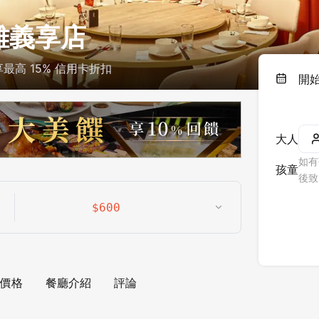
高雄義享店
高 15% 信用卡折扣
開
大人
如有
孩童
後致
$
600
價格
餐廳介紹
評論