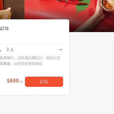
始訂位
孩童隨行，請於備註欄註記；並於訂位
電餐廳，以利安排適當座位
$
600
訂位
起