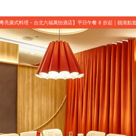
粵亮廣式料理 - 台北六福萬怡酒店】平日午餐 8 折起｜靓港點