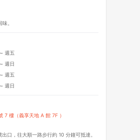
回味。
~ 週五
~ 週日
~ 週五
~ 週日
 7 樓（義享天地 A 館 7F ）
出口，往大順一路步行約 10 分鐘可抵達。