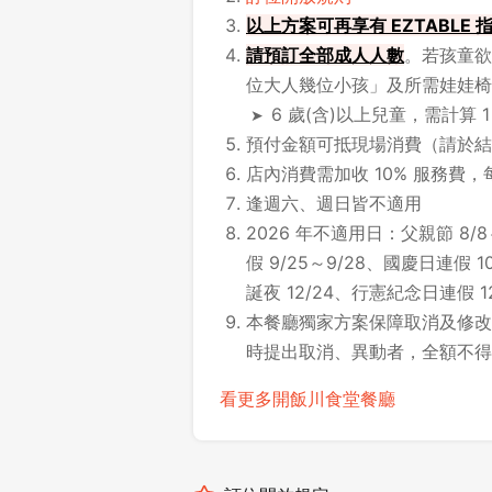
以上方案可再享有 EZTABLE
請
預訂全部成人人數
。若孩童欲
位大人幾位小孩」及所需娃娃椅
6 歲(含)以上兒童，需計算 
預付金額可抵現場消費（請於結
店內消費需加收 10% 服務費，
逢週六、週日皆不適用
2026 年不適用日：父親節 8/8
假 9/25～9/28、國慶日連假 10
誕夜 12/24、行憲紀念日連假 12/
本餐廳獨家方案保障取消及修改時
時提出取消、異動者，全額不得
看更多開飯川食堂餐廳