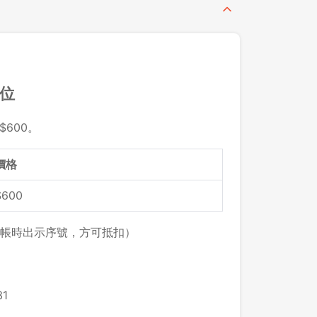
留位
$600。
價格
$600
帳時出示序號，方可抵扣）
1