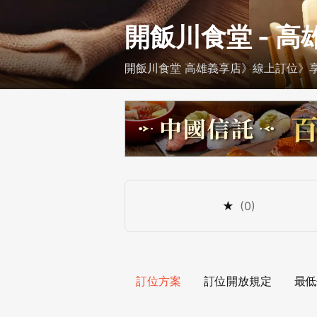
開飯川食堂 - 
開飯川食堂 高雄義享店》線上訂位》享最
★
(
0
)
訂位方案
訂位開放規定
最低