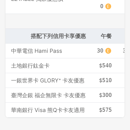
確定要登出嗎？
0
0
先不要
確認
搭配下列信用卡享優惠
午餐
中華電信 Hami Pass
30
30
土地銀行鈦金卡
$540
$
一銀世界卡 GLORY⁺ 卡友優惠
$510
$
臺灣企銀 福企無限卡 卡友優惠
$300
$
華南銀行 Visa 熊Q卡卡友適用
$575
$