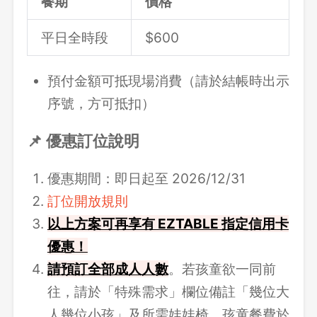
餐期
價格
平日全時段
$600
預付金額可抵現場消費（請於結帳時出示
序號，方可抵扣）
📌 優惠訂位說明
優惠期間：即日起至 2026/12/31
訂位開放規則
以上方案可再享有 EZTABLE 指定信用卡
優惠！
請
預訂全部成人人數
。若孩童欲一同前
往，請於「特殊需求」欄位備註「幾位大
人幾位小孩」及所需娃娃椅，孩童餐費於