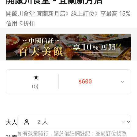
開飯川食堂 宜蘭新月店》線上訂位》享最高 15%
信用卡折扣
★
$
600
(
0
)
大人
如有孩童隨行，請於備註欄註記；並於訂位後致