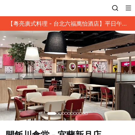
登入
【粵亮廣式料理 - 台北六福萬怡酒店】平日午餐
8 折起｜靓港點套餐
開飯川食堂 - 宜蘭新月店