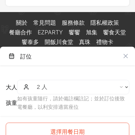
關於
常見問題
服務條款
隱私權政策
餐廳合作
EZPARTY
饗饗
旭集
饗食天堂
饗泰多
開飯川食堂
真珠
禮物卡
訂位
台北市信義區基隆路一段 159 號 15 樓
客服 LINE：
@eztable
客服信箱：
taiwan@eztable.com
大人
週一至週日 10:00 至 18:00（國定假日除外）
統編：29084823
如有孩童隨行，請於備註欄註記；並於訂位後致
孩童
電餐廳，以利安排適當座位
$
600
This site is
protected
by
reCAPTCHA
and the Google
選擇用餐日期
起
訂位