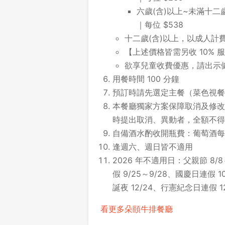
六歲(含)以上~未滿十二
｜每位 $538
十二歲(含)以上，以成人計
【上述價格皆需另收 10% 
欲享兒童收費優惠，請出示
用餐時間 100 分鐘
預訂時請先選定主餐（菜色視餐
本餐廳獨家方案保障取消及修改時
時提出取消、異動者，全額不得
自備酒水酌收開瓶費：葡萄酒每瓶 $5
逢週六、週日皆不適用
2026 年不適用日：父親節 8/8
假 9/25～9/28、國慶日連假 10
誕夜 12/24、行憲紀念日連假 12/
看更多朵頤牛排餐廳