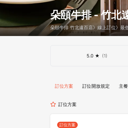
朵頤牛排 - 竹北
朵頤牛排 竹北遠百店》線上訂位》最低 $
5.0
★
(
1
)
訂位方案
訂位開放規定
主餐
訂位方案
訂位方案