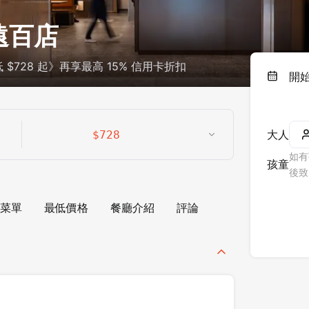
遠百店
728 起》再享最高 15% 信用卡折扣
開
大人
$
728
如有
孩童
後致
菜單
最低價格
餐廳介紹
評論