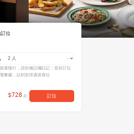
始訂位
孩童隨行，請於備註欄註記；並於訂位
電餐廳，以利安排適當座位
$
728
訂位
起