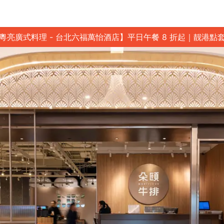
粵亮廣式料理 - 台北六福萬怡酒店】平日午餐 8 折起｜靓港點