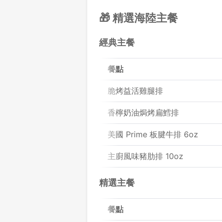
🎁 精選海陸主餐
經典主餐
餐點
脆烤益活雞腿排
香檸奶油焗烤扁鱈排
美國 Prime 板腱牛排 6oz
主廚風味豬肋排 10oz
精選主餐
餐點