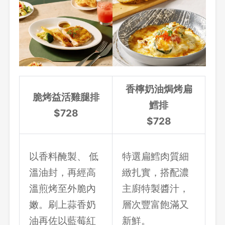
香檸奶油焗烤扁
脆烤益活雞腿排
鱈排
$728
$728
以香料醃製、 低
特選扁鱈肉質細
溫油封，再經高
緻扎實，搭配濃
溫煎烤至外脆內
主廚特製醬汁，
登出
嫩。刷上蒜香奶
層次豐富飽滿又
確定要登出嗎？
油再佐以藍莓紅
新鮮。