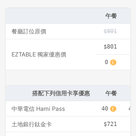
午餐
餐廳訂位原價
$801
$
$801
$
EZTABLE 獨家優惠價
0
0
搭配下列信用卡享優惠
午餐
中華電信 Hami Pass
40
40
土地銀行鈦金卡
$721
$