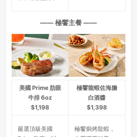
—
— 極饗主餐
—
—
美國 Prime 肋眼
極饗龍蝦佐海膽
牛排 6oz
白酒醬
$1,198
$1,398
嚴選頂級美國
極饗焗烤龍蝦，