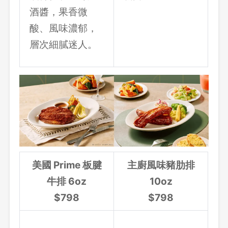
酒醬，果香微
先不要
確認
酸、風味濃郁，
層次細膩迷人。
美國 Prime 板腱
主廚風味豬肋排
牛排 6oz
10oz
$798
$798