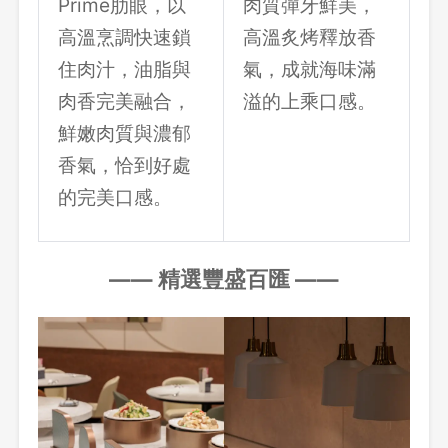
Prime肋眼，以
肉質彈牙鮮美，
高溫烹調快速鎖
高溫炙烤釋放香
住肉汁，油脂與
氣，成就海味滿
肉香完美融合，
溢的上乘口感。
鮮嫩肉質與濃郁
香氣，恰到好處
的完美口感。
—
—
精選豐盛百匯
—
—