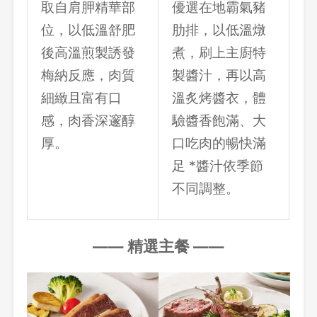
取自肩胛精華部
優選在地霸氣豬
位，以低溫舒肥
肋排，以低溫燉
後高溫煎製誘發
煮，刷上主廚特
梅納反應，肉質
製醬汁，再以高
細緻且富有口
溫炙烤醬衣，體
感，肉香深邃醇
驗醬香飽滿、大
厚。
口吃肉的暢快滿
足 *醬汁依季節
不同調整。
—
—
精選主餐
—
—