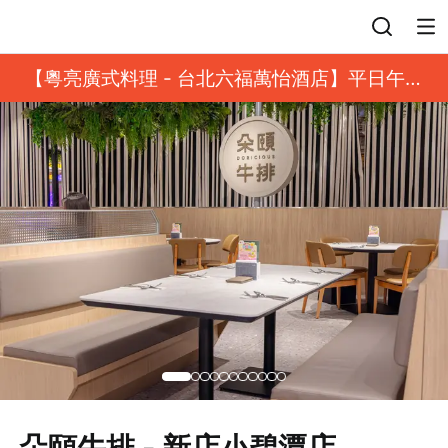
登入
【粵亮廣式料理 - 台北六福萬怡酒店】平日午餐
8 折起｜靓港點套餐
朵頤牛排 - 新店小碧潭店