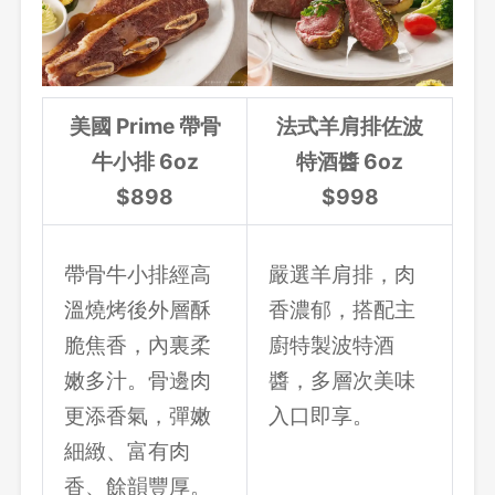
美國 Prime 帶骨
法式羊肩排佐波
牛小排 6oz
特酒醬 6oz
$898
$998
帶骨牛小排經高
嚴選羊肩排，肉
溫燒烤後外層酥
香濃郁，搭配主
脆焦香，內裏柔
廚特製波特酒
嫩多汁。骨邊肉
醬，多層次美味
更添香氣，彈嫩
入口即享。
細緻、富有肉
香、餘韻豐厚。