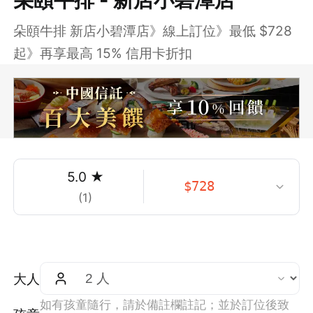
朵頤牛排 新店小碧潭店》線上訂位》最低 $728
起》再享最高 15% 信用卡折扣
5.0
★
$
728
(
1
)
大人
如有孩童隨行，請於備註欄註記；並於訂位後致