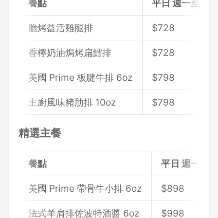
餐點
平日 週一至週
脆烤益活雞腿排
$728
香檸奶油焗烤扁鱈排
$728
美國 Prime 板腱牛排 6oz
$798
主廚風味豬肋排 10oz
$
798
精選主餐
餐點
平日 週一至
美國 Prime 帶骨牛小排 6oz
$898
法式羊肩排佐波特酒醬 6oz
$998