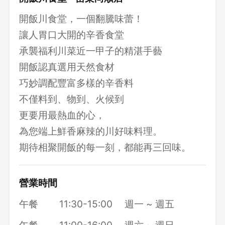
開飯川食堂，一個翻騰味蕾！
讓人胃口大開的辛香食堂
承襲福利川菜近一甲子的精湛手藝
開飯認真選用天然食材
巧妙調配豐富多樣的辛香料
不僅料到、物到、火候到
更要用最熱血的心，
為您端上鮮香麻辣的川好味料理。
期待相聚開飯的每一刻，都能再三回味。
營業時間
午餐
11:30-15:00
週一 ~ 週五
午餐
11:00-16:00
週六 ~ 週日