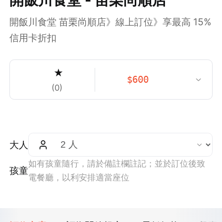
開飯川食堂 苗栗尚順店》線上訂位》享最高 15%
信用卡折扣
★
$
600
(
0
)
大人
如有孩童隨行，請於備註欄註記；並於訂位後致
孩童
電餐廳，以利安排適當座位