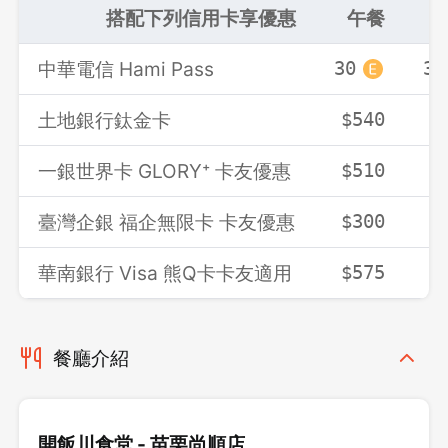
搭配下列信用卡享優惠
午餐
中華電信 Hami Pass
30
30
土地銀行鈦金卡
$540
$
一銀世界卡 GLORY⁺ 卡友優惠
$510
$
臺灣企銀 福企無限卡 卡友優惠
$300
$
華南銀行 Visa 熊Q卡卡友適用
$575
$
餐廳介紹
開飯川食堂 - 苗栗尚順店