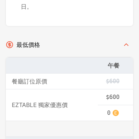
日。
最低價格
午餐
登出
餐廳訂位原價
$600
$
確定要登出嗎？
$600
$
EZTABLE 獨家優惠價
先不要
確認
0
0