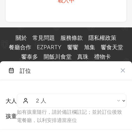
載入中
關於
常見問題
服務條款
隱私權政策
餐廳合作
EZPARTY
饗饗
旭集
饗食天堂
饗泰多
開飯川食堂
真珠
禮物卡
訂位
台北市信義區基隆路一段 159 號 15 樓
客服 LINE：
@eztable
客服信箱：
taiwan@eztable.com
大人
週一至週日 10:00 至 18:00（國定假日除外）
統編：29084823
如有孩童隨行，請於備註欄註記；並於訂位後致
孩童
電餐廳，以利安排適當座位