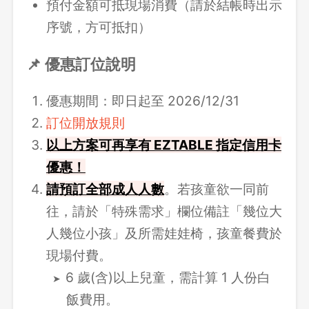
預付金額可抵現場消費（請於結帳時出示
序號，方可抵扣）
📌 優惠訂位說明
優惠期間：即日起至 2026/12/31
訂位開放規則
以上方案可再享有 EZTABLE 指定信用卡
優惠！
請
預訂全部成人人數
。若孩童欲一同前
往，請於「特殊需求」欄位備註「幾位大
人幾位小孩」及所需娃娃椅，孩童餐費於
現場付費。
6 歲(含)以上兒童，需計算 1 人份白
飯費用。