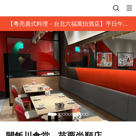
登入
【粵亮廣式料理 - 台北六福萬怡酒店】平日午餐
8 折起｜靓港點套餐
開飯川食堂 - 苗栗尚順店