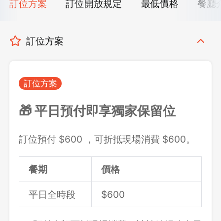
訂位方案
訂位開放規定
最低價格
餐廳
訂位方案
訂位方案
🎁 平日預付即享獨家保留位
訂位預付 $600 ，可折抵現場消費 $600。
餐期
價格
平日全時段
$600