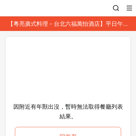
登入
【粵亮廣式料理 - 台北六福萬怡酒店】平日午餐
8 折起｜靓港點套餐
因附近有年獸出沒，暫時無法取得餐廳列表
結果。