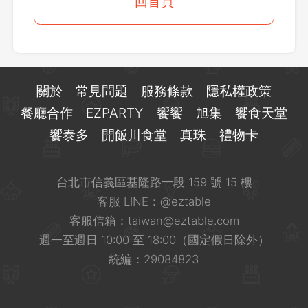
登出
回首頁
確定要登出嗎？
先不要
確認
關於
常見問題
服務條款
隱私權政策
餐廳合作
EZPARTY
饗饗
旭集
饗食天堂
饗泰多
開飯川食堂
真珠
禮物卡
台北市信義區基隆路一段 159 號 15 樓
客服 LINE：
@eztable
客服信箱：
taiwan@eztable.com
週一至週日 10:00 至 18:00（國定假日除外）
統編：29084823