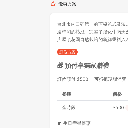
優惠方案
台北市內口碑第一的頂級乾式及濕
過時間的熟成，完整了強化牛肉天
店屋頂花園自然栽培的新鮮香料入
訂位方案
🎁 預付享獨家贈禮
訂位預付 $500 ，可折抵現場消費 
餐期
價格
全時段
$500
🧁 生日壽星優惠