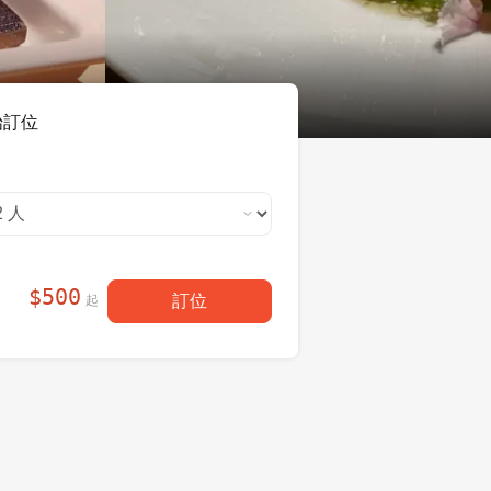
始訂位
$
500
訂位
起