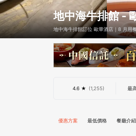
地中海牛排館 -
地中海牛排館訂位 歐華酒店｜8 月
蛋糕
4.6
★
(
1,255
)
最
優惠方案
最低價格
餐廳介紹