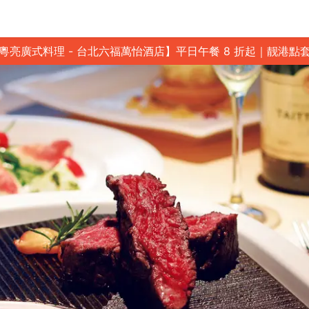
粵亮廣式料理 - 台北六福萬怡酒店】平日午餐 8 折起｜靓港點