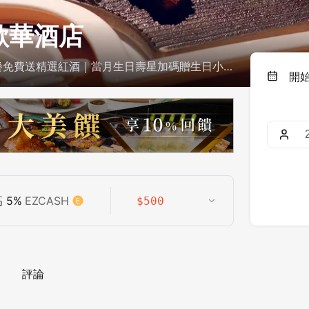
 歐華酒店
用餐免費送精選紅酒｜當月生日壽星加碼贈生日小
開
高
5
%
EZCASH
$
500
評論