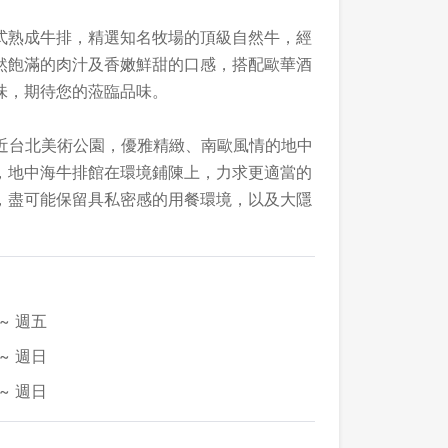
式熟成牛排，精選知名牧場的頂級自然牛，經
然飽滿的肉汁及香嫩鮮甜的口感，搭配歐華酒
味，期待您的蒞臨品味。
鄰近台北美術公園，優雅精緻、南歐風情的地中
，地中海牛排館在環境鋪陳上，力求更適當的
，盡可能保留具私密感的用餐環境，以及大隱
~ 週五
~ 週日
~ 週日