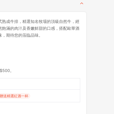
式熟成牛排，精選知名牧場的頂級自然牛，經
然飽滿的肉汁及香嫩鮮甜的口感，搭配歐華酒
味，期待您的蒞臨品味。
$500。
贈送精選紅酒一杯