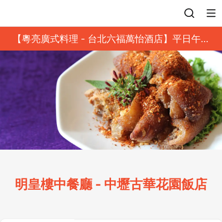
登入
【粵亮廣式料理 - 台北六福萬怡酒店】平日午餐
8 折起｜靓港點套餐
明皇樓中餐廳 - 中壢古華花園飯店