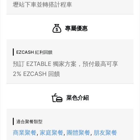
壢站下車並轉搭計程車
專屬優惠
EZCASH 紅利回饋
預訂 EZTABLE 獨家方案，預付最高可享
2% EZCASH 回饋
21 人以上大型訂位，請洽 LINE 官方帳號
@eztable
登出
菜色介紹
確定要登出嗎？
適合聚餐類型
先不要
確認
商業聚餐
,
家庭聚餐
,
團體聚餐
,
朋友聚餐
我知道了