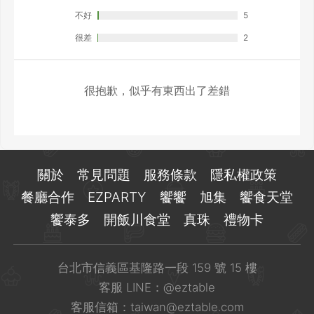
不好
5
很差
2
很抱歉，似乎有東西出了差錯
關於
常見問題
服務條款
隱私權政策
餐廳合作
EZPARTY
饗饗
旭集
饗食天堂
饗泰多
開飯川食堂
真珠
禮物卡
台北市信義區基隆路一段 159 號 15 樓
客服 LINE：
@eztable
客服信箱：
taiwan@eztable.com