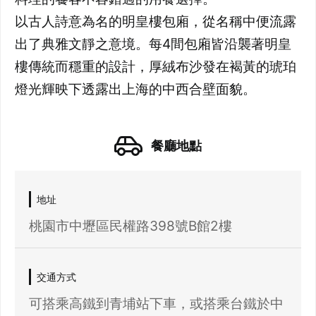
以古人詩意為名的明皇樓包廂，從名稱中便流露
出了典雅文靜之意境。每4間包廂皆沿襲著明皇
樓傳統而穩重的設計，厚絨布沙發在褐黃的琥珀
燈光輝映下透露出上海的中西合壁面貌。
餐廳地點
地址
桃園市中壢區民權路398號B館2樓
交通方式
可搭乘高鐵到青埔站下車，或搭乘台鐵於中