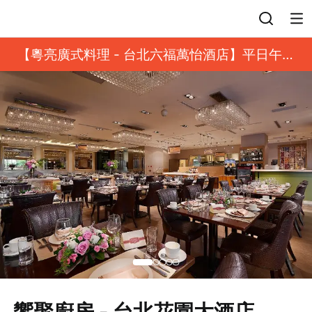
登入
【粵亮廣式料理 - 台北六福萬怡酒店】平日午餐
8 折起｜靓港點套餐
饗聚廚房 - 台北花園大酒店