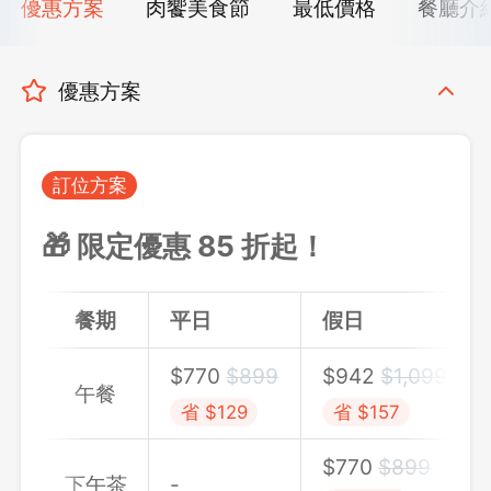
優惠方案
肉饗美食節
最低價格
餐廳介
優惠方案
訂位方案
🎁 限定優惠 85 折起！
餐期
平日
假日
$770
$899
$942
$1,099
午餐
省 $129
省 $157
$770
$899
下午茶
-