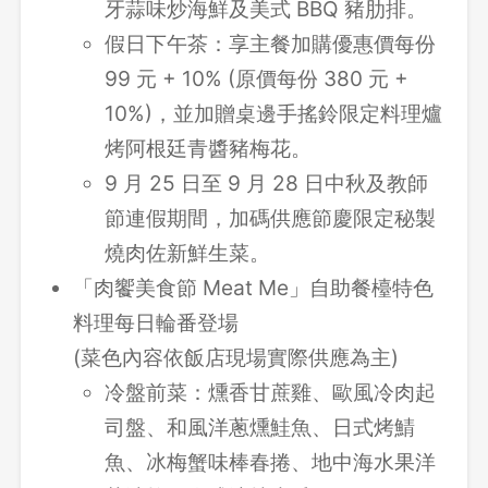
牙蒜味炒海鮮及美式 BBQ 豬肋排。
假日下午茶：享主餐加購優惠價每份
99 元 + 10% (原價每份 380 元 +
10%)，並加贈桌邊手搖鈴限定料理爐
烤阿根廷青醬豬梅花。
9 月 25 日至 9 月 28 日中秋及教師
節連假期間，加碼供應節慶限定秘製
燒肉佐新鮮生菜。
「肉饗美食節 Meat Me」自助餐檯特色
料理每日輪番登場
(菜色內容依飯店現場實際供應為主)
冷盤前菜：燻香甘蔗雞、歐風冷肉起
司盤、和風洋蔥燻鮭魚、日式烤鯖
魚、冰梅蟹味棒春捲、地中海水果洋