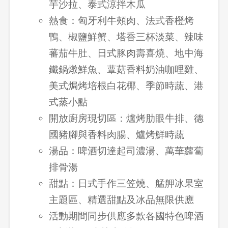
芋沙拉、泰式涼拌木瓜
熱食：匈牙利牛頰肉、法式香橙烤
鴨、椒鹽鮮蟹、塔香三杯淡菜、辣味
蕃茄牛肚、日式豚肉壽喜燒、地中海
鐵鍋燉鮮魚、蕈菇香料奶油咖哩雞、
登出
美式焗烤培根白花椰、季節時蔬、港
確定要登出嗎？
式蒸小點
開放廚房現切區：爐烤肋眼牛排、德
先不要
確認
國豬腳與香料肉腸、爐烤鮮時蔬
湯品：啤酒切達起司濃湯、萬華蘿蔔
排骨湯
甜點：日式手作三笠燒、艋舺冰果室
主題區、精選甜點及冰品無限供應
活動期間同步供應多款各國特色啤酒