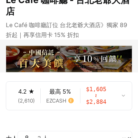
店
Le Café 咖啡廳訂位 台北老爺大酒店》獨家 89
折起｜再享信用卡 15% 折扣
$
1,605
4.2
★
最高
5
%
~
(
2,610
)
EZCASH
$
2,884