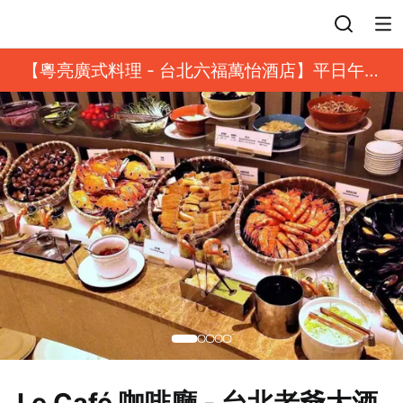
登入
【粵亮廣式料理 - 台北六福萬怡酒店】平日午餐
8 折起｜靓港點套餐
Le Café 咖啡廳 - 台北老爺大酒