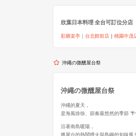
欣葉日本料理
全台可訂位分店
彩膳楽亭
｜
台北館前店
｜
桃園中茂
沖繩の微醺屋台祭
沖繩の微醺屋台祭
沖繩的夏天，
是海風徐徐、節奏最悠然的季節 🌴
沿著南島暖陽，
將屋台的熱鬧煙火與島嶼的旬味風