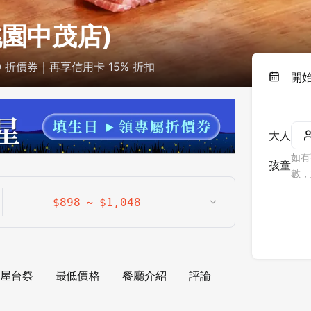
桃園中茂店)
0 折價券｜再享信用卡 15% 折扣
開
大人
如有
孩童
數，
~
$
898
$
1,048
屋台祭
最低價格
餐廳介紹
評論