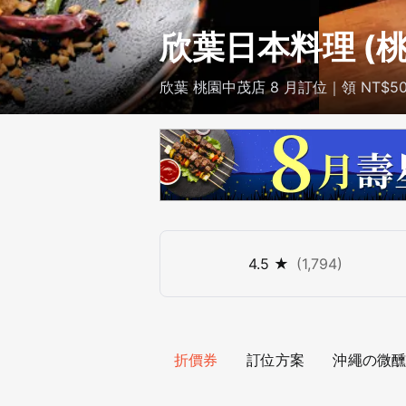
欣葉日本料理 (
欣葉 桃園中茂店 8 月訂位｜領 NT$5
4.5
★
(
1,794
)
折價券
訂位方案
沖繩の微醺