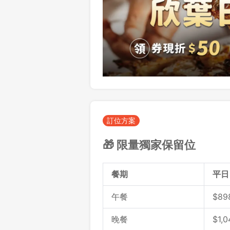
訂位方案
🎁
限量獨家保留位
餐期
平日
午餐
$89
晚餐
$
1,0