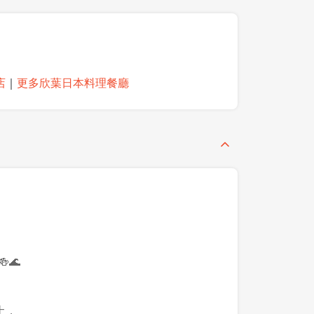
店
｜
更多欣葉日本料理餐廳
🌊
土，