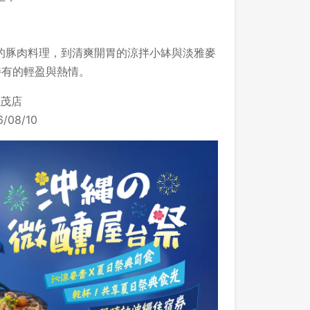
的豚肉料理，到清爽開胃的涼拌小缽與淡雅麥
特有的輕盈與熱情。
茂店
/08/10