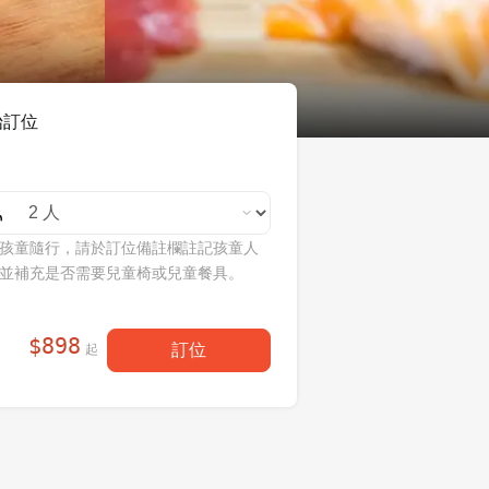
始訂位
孩童隨行，請於訂位備註欄註記孩童人
並補充是否需要兒童椅或兒童餐具。
$
898
訂位
起