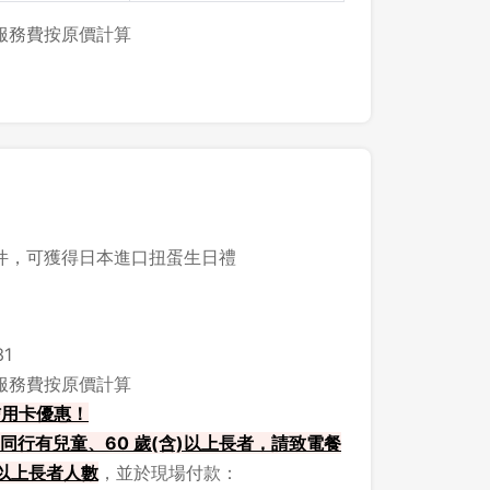
，服務費按原價計算
件，可獲得日本進口扭蛋生日禮
1
，服務費按原價計算
定信用卡優惠！
登出
行有兒童、60 歲(含)以上長者，請致電餐
歲以上長者人數
，並於現場付款：
確定要登出嗎？