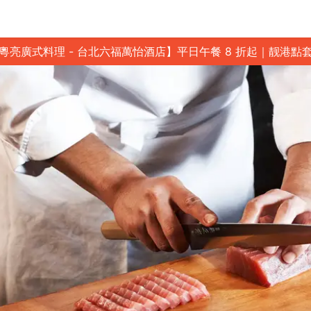
粵亮廣式料理 - 台北六福萬怡酒店】平日午餐 8 折起｜靓港點