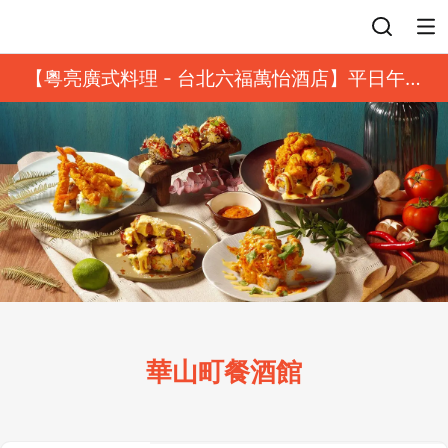
登入
【粵亮廣式料理 - 台北六福萬怡酒店】平日午餐
8 折起｜靓港點套餐
華山町餐酒館