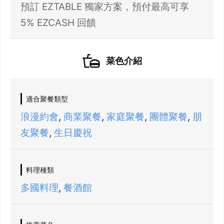
預訂 EZTABLE 獨家方案，預付最高可享
5% EZCASH 回饋
菜色介紹
21 人以上大型訂位，請洽 LINE 官方帳號
適合聚餐類型
@eztable
登出
浪漫約會
,
商業聚餐
,
家庭聚餐
,
團體聚餐
,
朋
確定要登出嗎？
友聚餐
,
生日慶祝
先不要
確認
料理種類
我知道了
多國料理
,
餐酒館