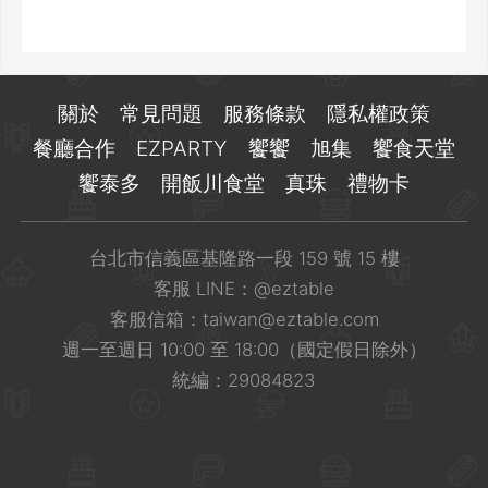
關於
常見問題
服務條款
隱私權政策
餐廳合作
EZPARTY
饗饗
旭集
饗食天堂
饗泰多
開飯川食堂
真珠
禮物卡
台北市信義區基隆路一段 159 號 15 樓
客服 LINE：
@eztable
客服信箱：
taiwan@eztable.com
週一至週日 10:00 至 18:00（國定假日除外）
統編：29084823