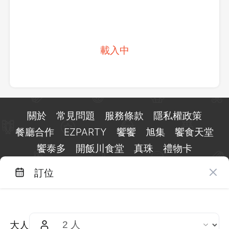
載入中
關於
常見問題
服務條款
隱私權政策
餐廳合作
EZPARTY
饗饗
旭集
饗食天堂
饗泰多
開飯川食堂
真珠
禮物卡
訂位
台北市信義區基隆路一段 159 號 15 樓
客服 LINE：
@eztable
客服信箱：
taiwan@eztable.com
大人
週一至週日 10:00 至 18:00（國定假日除外）