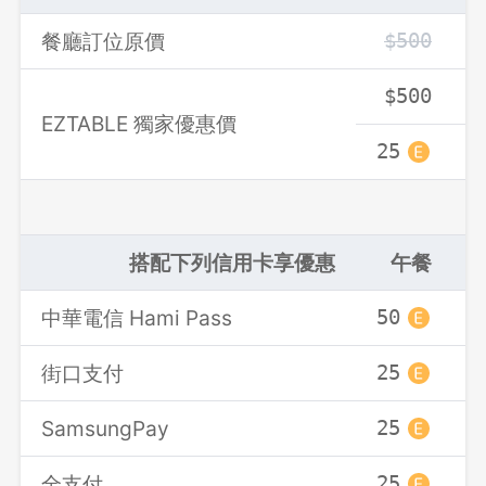
餐廳訂位原價
$500
登出
$500
確定要登出嗎？
EZTABLE 獨家優惠價
25
2
先不要
確認
搭配下列信用卡享優惠
午餐
中華電信 Hami Pass
50
5
街口支付
25
2
SamsungPay
25
2
全支付
25
2