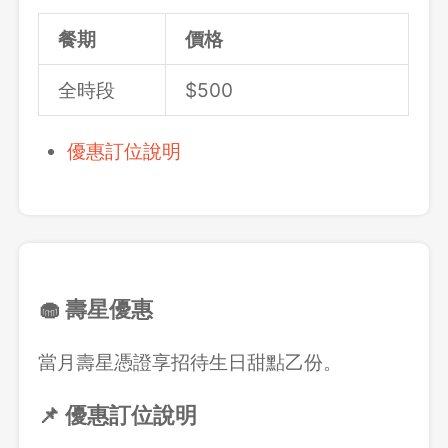
餐期
價格
全時段
$500
優惠訂位說明
🧁 壽星優惠
當月壽星憑證享招待生日甜點乙份。
📌 優惠訂位說明