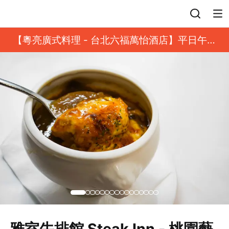
登入
【粵亮廣式料理 - 台北六福萬怡酒店】平日午餐
8 折起｜靓港點套餐
雅室牛排館 Steak Inn - 桃園藝