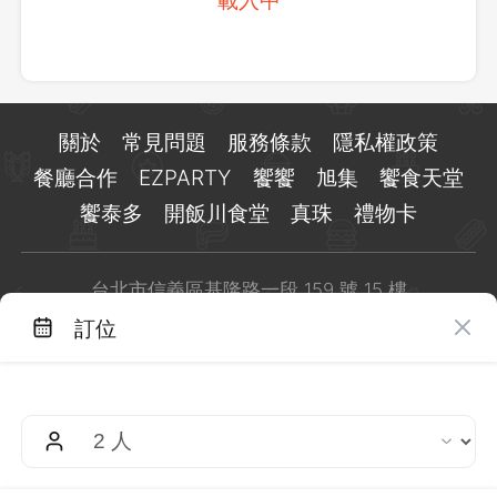
關於
常見問題
服務條款
隱私權政策
餐廳合作
EZPARTY
饗饗
旭集
饗食天堂
饗泰多
開飯川食堂
真珠
禮物卡
台北市信義區基隆路一段 159 號 15 樓
客服 LINE：
@eztable
訂位
客服信箱：
taiwan@eztable.com
週一至週日 10:00 至 18:00（國定假日除外）
統編：29084823