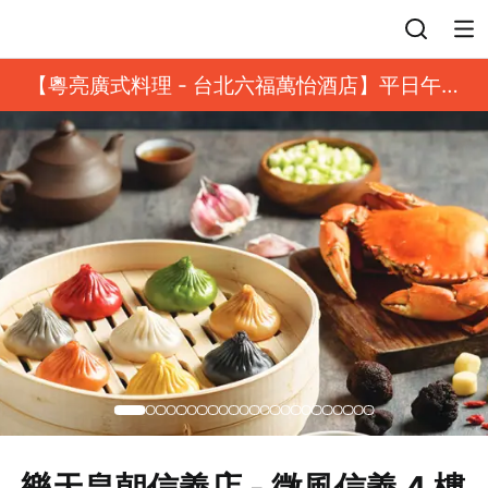
登入
【粵亮廣式料理 - 台北六福萬怡酒店】平日午餐
8 折起｜靓港點套餐
樂天皇朝信義店 - 微風信義 4 樓