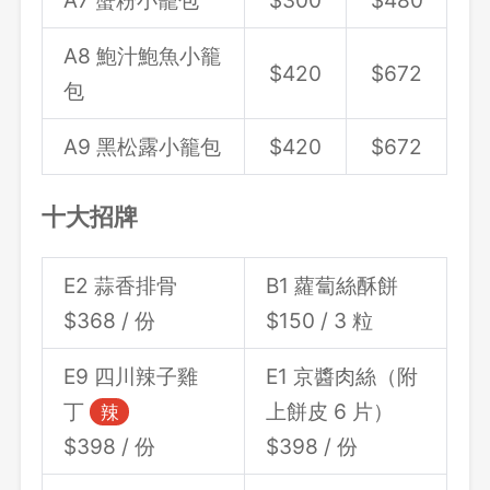
A7 蟹粉小籠包
$300
$480
A8 鮑汁鮑魚小籠
$420
$672
包
A9 黑松露小籠包
$420
$672
十大招牌
E2 蒜香排骨
B1 蘿蔔絲酥餅
$368 / 份
$150 / 3 粒
E9 四川辣子雞
E1 京醬肉絲（附
丁
上餅皮 6 片）
辣
$398 / 份
$398 / 份