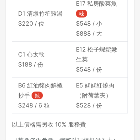
E17 私房酸菜魚
D1 清燉竹笙雞湯
辣
$220 / 位
$548 / 小
$888 / 大
E12 松子蝦鬆嫩
C1 心太軟
生菜
$188 / 份
$548 / 份
B6 紅油豬肉鮮蝦
E5 姥姥紅燒肉
抄手
（附荷葉夾）
辣
$248 / 6 粒
$528 / 份
以上價格需另收 10% 服務費