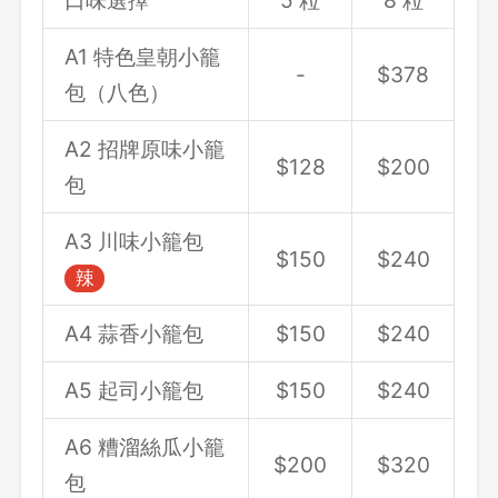
口味選擇
5 粒
8 粒
A1 特色皇朝小籠
-
$378
包（八色）
A2 招牌原味小籠
登出
$128
$200
包
確定要登出嗎？
A3 川味小籠包
$150
$240
辣
先不要
確認
A4 蒜香小籠包
$150
$240
A5 起司小籠包
$150
$240
A6 糟溜絲瓜小籠
$200
$320
包