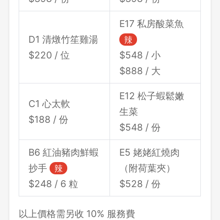
E17 私房酸菜魚
D1 清燉竹笙雞湯
辣
$220 / 位
$548 / 小
$888 / 大
E12 松子蝦鬆嫩
C1 心太軟
生菜
$188 / 份
$548 / 份
B6 紅油豬肉鮮蝦
E5 姥姥紅燒肉
抄手
（附荷葉夾）
辣
$248 / 6 粒
$528 / 份
以上價格需另收 10% 服務費