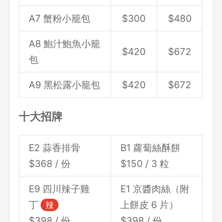
A7 蟹粉小籠包
$300
$480
A8 鮑汁鮑魚小籠
$420
$672
包
A9 黑松露小籠包
$420
$672
十大招牌
E2 蒜香排骨
B1 蘿蔔絲酥餅
$368 / 份
$150 / 3 粒
E9 四川辣子雞
E1 京醬肉絲（附
丁
上餅皮 6 片）
辣
$398 / 份
$398 / 份