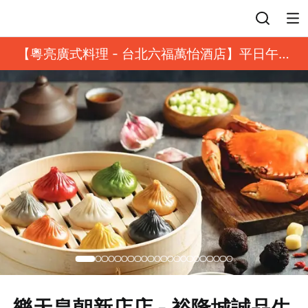
登入
【粵亮廣式料理 - 台北六福萬怡酒店】平日午餐
8 折起｜靓港點套餐
樂天皇朝新店店 - 裕隆城誠品生