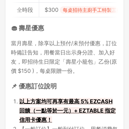
全時段
$300
每桌招待主廚手工特製三拚雙人
🧁 壽星優惠
當月壽星，除享以上預付/未預付優惠，訂位
時備註告知，用餐當日出示身分證、加入好
友，即招待生日限定「壽星小籠包」乙份(原
價 $150 )，每桌限贈一份。
📌 優惠訂位說明
以上方案均可再享有最高 5% EZCASH
回饋（一點等於一元）+ EZTABLE 指定
信用卡優惠！