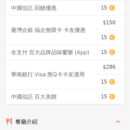
中國信託 回饋優惠
15
1
$150
臺灣企銀 福企無限卡 卡友優惠
15
1
全支付 百大品牌品味饗樂 (App)
15
1
$286
華南銀行 Visa 熊Q卡卡友適用
15
1
中國信託 百大美饌
15
1
餐廳介紹