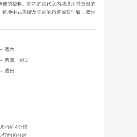
絕佳的樂趣。簡約的當代室內裝潢所營造出的
、道地中式美饌及豐富的精選葡萄佳釀，取悅
~ 週六
 ~ 週四、週日
~ 週日
口步行約4分鐘
步行約10分鐘