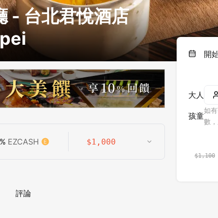
 - 台北君悅酒店
pei
開
大人
如有
孩童
數，
%
EZCASH
$
1,000
$
1,100
評論