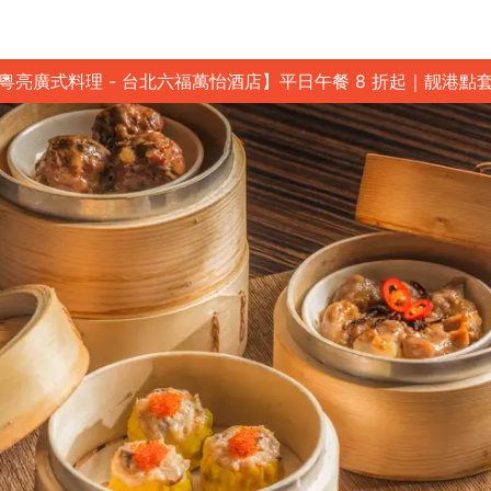
粵亮廣式料理 - 台北六福萬怡酒店】平日午餐 8 折起｜靓港點