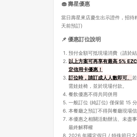
🧁 壽星優惠
當日壽星來店慶生出示證件，招待精
天前預訂)
📌 優惠訂位說明
預付金額可抵現場消費（請於結
以上方案可再享有最高 5% EZC
定信用卡優惠！
訂位時，請訂成人人數即可
。
若
需娃娃椅，並於現場付款。
餐飲優惠不得共同併用
一般訂位 (純訂位) 僅保留 1
本餐廳之預訂不得與餐廳現場信
本優惠之相關活動辦法、未盡事
最終解釋權
2026 年國定假日 / 特殊節日