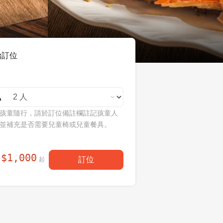
始訂位
孩童隨行，請於訂位備註欄註記孩童人
並補充是否需要兒童椅或兒童餐具。
$
1,000
訂位
起
每人現省
！
$
100