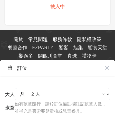
載入中
關於
常見問題
服務條款
隱私權政策
餐廳合作
EZPARTY
饗饗
旭集
饗食天堂
饗泰多
開飯川食堂
真珠
禮物卡
訂位
台北市信義區基隆路一段 159 號 15 樓
客服 LINE：
@eztable
客服信箱：
taiwan@eztable.com
大人
週一至週日 10:00 至 18:00（國定假日除外）
統編：29084823
如有孩童隨行，請於訂位備註欄註記孩童人數，
孩童
並補充是否需要兒童椅或兒童餐具。