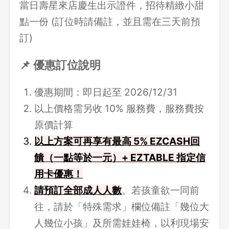
當日壽星來店慶生出示證件，招待精緻小甜
點一份 (訂位時請備註，並且需在三天前預
訂)
📌 優惠訂位說明
優惠期間：即日起至 2026/12/31
以上價格需另收 10% 服務費，服務費按
原價計算
以上方案可再享有最高 5% EZCASH回
饋（一點等於一元）+ EZTABLE 指定信
用卡優惠！
請
預訂全部成人人數
。若孩童欲一同前
往，請於「特殊需求」欄位備註「幾位大
人幾位小孩」及所需娃娃椅，以利現場安