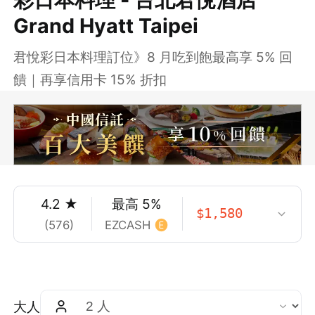
Grand Hyatt Taipei
君悅彩日本料理訂位》8 月吃到飽最高享 5% 回
饋｜再享信用卡 15% 折扣
4.2
★
最高
5
%
$
1,580
(
576
)
EZCASH
大人