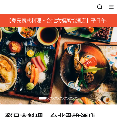
登入
【粵亮廣式料理 - 台北六福萬怡酒店】平日午餐
8 折起｜靓港點套餐
彩日本料理 - 台北君悅酒店