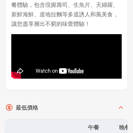
登出
餐體驗，包含現握壽司、生魚片、天婦羅、
新鮮海鮮、道地拉麵等多道誘人和風美食，
確定要登出嗎？
讓您盡享層出不窮的味蕾體驗！
先不要
確認
最低價格
午餐
晚餐