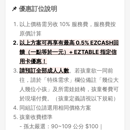
📌
優惠訂位說明
以上價格需另收 10% 服務費，服務費按
原價計算
以上方案可再享有最高 0.5% EZCASH回
饋（一點等於一元）+ EZTABLE 指定信
用卡優惠！
請預訂全部成人人數
。若孩童欲一同前
往，請於「特殊需求」欄位備註「幾位大
人幾位小孩」及所需娃娃椅，孩童餐費可
於現場付費。（孩童定義請視以下規範）
同組訂位請選用相同價格方案
孩童收費標準
- 孫太嚴選：90~109 公分 $100｜