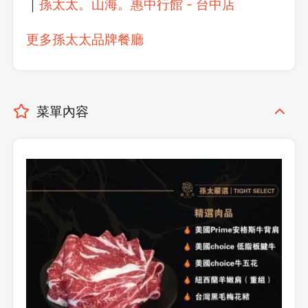
｜
孫太太。山海。惠中行館 - 台中店
更多孫太太品牌餐廳
菜單內容