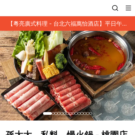
登入
【粵亮廣式料理 - 台北六福萬怡酒店】平日午餐
8 折起｜靓港點套餐
孫太太。私料。慢火鍋 - 桃園店