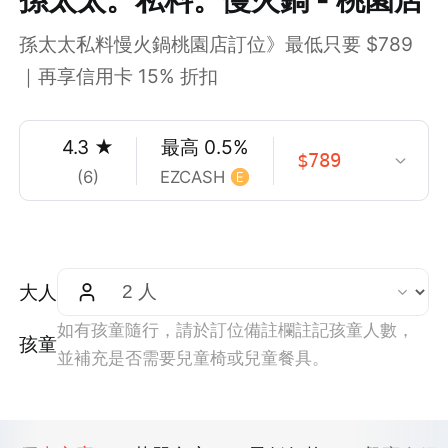
孫太太私料慢火鍋桃園店訂位》最低只要 $789
｜再享信用卡 15% 折扣
4.3
★
最高
0.5
%
$
789
(
6
)
EZCASH
大人
如有孩童隨行，請於訂位備註欄註記孩童人數，
孩童
並補充是否需要兒童椅或兒童餐具。