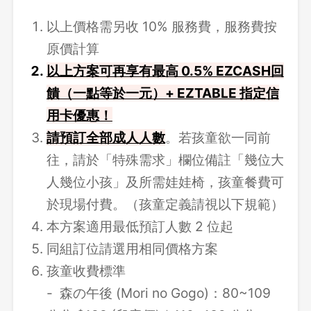
以上價格需另收 10% 服務費，服務費按
原價計算
以上方案可再享有最高 0.5% EZCASH回
饋（一點等於一元）+ EZTABLE 指定信
用卡優惠！
請預訂全部成人人數
。若孩童欲一同前
往，請於「特殊需求」欄位備註「幾位大
人幾位小孩」及所需娃娃椅，孩童餐費可
於現場付費。（孩童定義請視以下規範）
本方案適用最低預訂人數 2 位起
同組訂位請選用相同價格方案
孩童收費標準
- 森の午後 (Mori no Gogo)：80~109