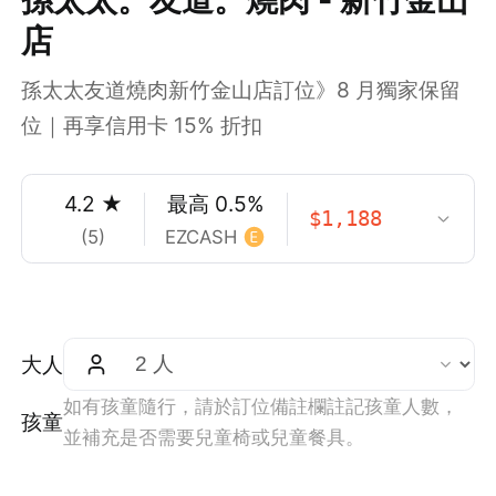
店
孫太太友道燒肉新竹金山店訂位》8 月獨家保留
位｜再享信用卡 15% 折扣
4.2
★
最高
0.5
%
$
1,188
(
5
)
EZCASH
大人
如有孩童隨行，請於訂位備註欄註記孩童人數，
孩童
並補充是否需要兒童椅或兒童餐具。