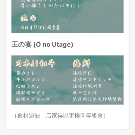
王の宴 (Ō no Utage)
（食材遇缺，店家得以更換同等級食）