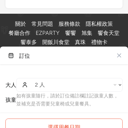
關於
常見問題
服務條款
隱私權政策
餐廳合作
EZPARTY
饗饗
旭集
饗食天堂
饗泰多
開飯川食堂
真珠
禮物卡
訂位
台北市信義區基隆路一段 159 號 15 樓
客服 LINE：
@eztable
客服信箱：
taiwan@eztable.com
大人
週一至週日 10:00 至 18:00（國定假日除外）
統編：29084823
如有孩童隨行，請於訂位備註欄註記孩童人數，
孩童
並補充是否需要兒童椅或兒童餐具。
$
1,188
This site is
protected
by
reCAPTCHA
and the Google
選擇用餐日期
起
訂位