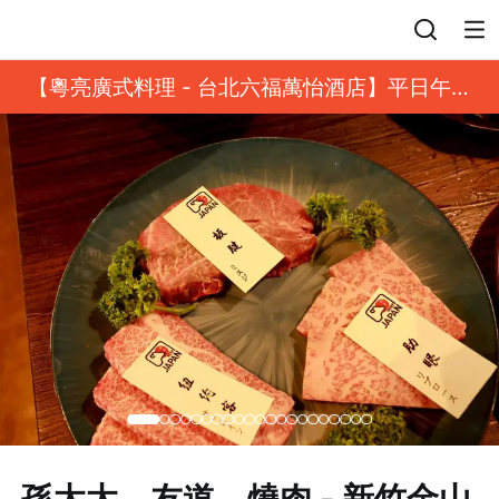
登入
【粵亮廣式料理 - 台北六福萬怡酒店】平日午餐
8 折起｜靓港點套餐
孫太太。友道。燒肉 - 新竹金山