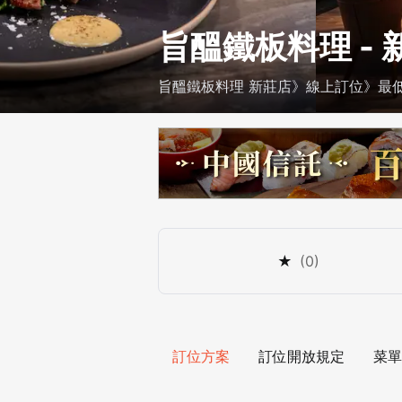
旨醞鐵板料理 - 
旨醞鐵板料理 新莊店》線上訂位》最低 $
★
(
0
)
訂位方案
訂位開放規定
菜單