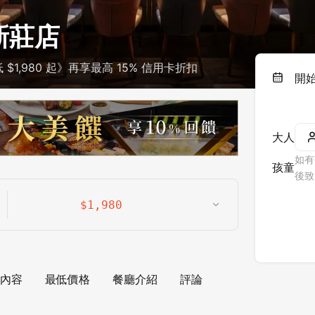
新莊店
1,980 起》再享最高 15% 信用卡折扣
開
大人
如有
孩童
後致
$
1,980
內容
最低價格
餐廳介紹
評論