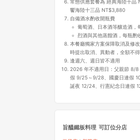
常態供應套餐為 經典海陸十品 NT
饗海陸十三品 NT$3,880
自備酒水酌收開瓶費
葡萄酒、日本酒等釀造酒，每瓶
烈酒與其他蒸餾酒，每瓶酌收開瓶
本餐廳獨家方案保障取消及修改時
時提出取消、異動者，全額不得
逢週六、週日皆不適用
2026 年不適用日：父親節 8/8
假 9/25～9/28、國慶日連假 10
誕夜 12/24、行憲紀念日連假 12/
旨醞鐵板料理 可訂位分店