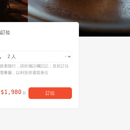
始訂位
孩童隨行，請於備註欄註記；並於訂位
電餐廳，以利安排適當座位
$
1,980
訂位
起