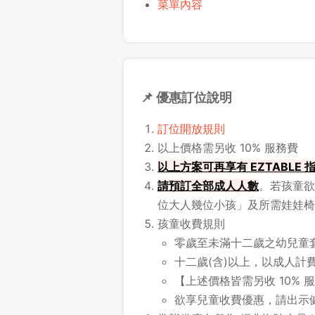
菜單內容
📌 優惠訂位說明
訂位開放規則
以上價格需另收 10% 服務費
以上方案可再享有 EZTABLE
請
預訂全部成人人數
。若孩童欲
位大人幾位小孩」及所需娃娃椅
孩童收費規則
零歲至未滿十二歲之幼兒童套餐 N
十二歲(含)以上，以成人計
【上述價格皆需另收 10% 
欲享兒童收費優惠，請出示