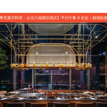
粵亮廣式料理 - 台北六福萬怡酒店】平日午餐 8 折起｜靓港點