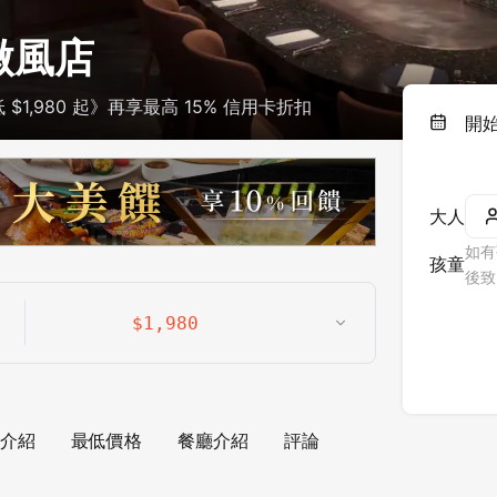
微風店
1,980 起》再享最高 15% 信用卡折扣
開
大人
如有
孩童
後致
$
1,980
介紹
最低價格
餐廳介紹
評論