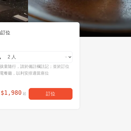
始訂位
孩童隨行，請於備註欄註記；並於訂位
電餐廳，以利安排適當座位
$
1,980
訂位
起