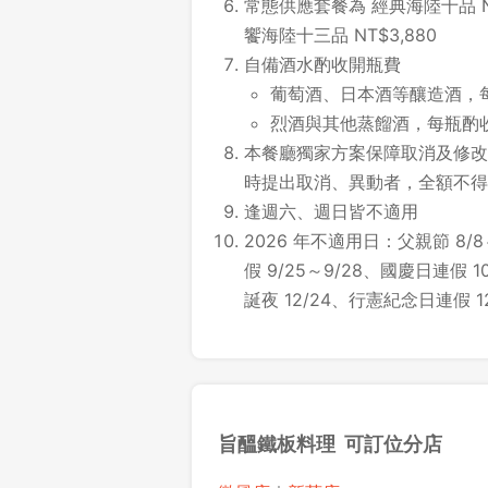
常態供應套餐為 經典海陸十品 NT
饗海陸十三品 NT$3,880
自備酒水酌收開瓶費
葡萄酒、日本酒等釀造酒，每瓶
烈酒與其他蒸餾酒，每瓶酌收開瓶
本餐廳獨家方案保障取消及修改時
時提出取消、異動者，全額不得
逢週六、週日皆不適用
2026 年不適用日：父親節 8/8
假 9/25～9/28、國慶日連假 10
誕夜 12/24、行憲紀念日連假 12/
旨醞鐵板料理 可訂位分店