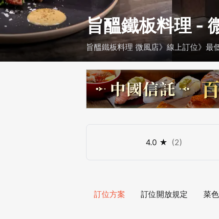
旨醞鐵板料理 - 
旨醞鐵板料理 微風店》線上訂位》最低 $
4.0
★
(
2
)
訂位方案
訂位開放規定
菜色