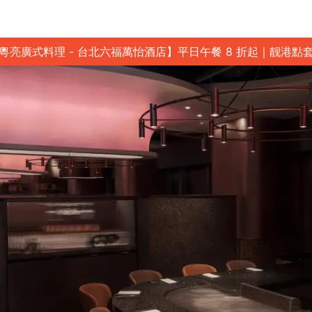
粵亮廣式料理 - 台北六福萬怡酒店】平日午餐 8 折起｜靓港點