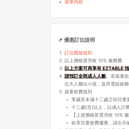
菜單內容
📌 優惠訂位說明
訂位開放規則
以上價格需另收 10% 服務費
以上方案可再享有 EZTABLE
請
預訂全部成人人數
。若孩童欲
位大人幾位小孩」及所需娃娃椅
孩童收費規則
零歲至未滿十二歲之幼兒童套餐 N
十二歲(含)以上，以成人計
【上述價格皆需另收 10% 
欲享兒童收費優惠，請出示