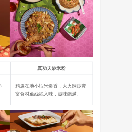
真功夫炒米粉
不
精選在地小蝦米爆香，大火翻炒豐
富食材至絲絲入味，滋味飽滿。