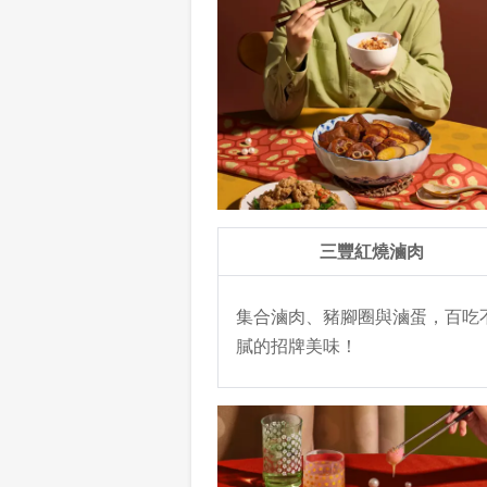
三豐紅燒滷肉
集合滷肉、豬腳圈與滷蛋，百吃
膩的招牌美味！