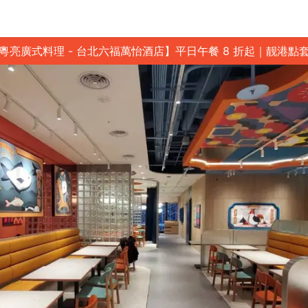
粵亮廣式料理 - 台北六福萬怡酒店】平日午餐 8 折起｜靓港點