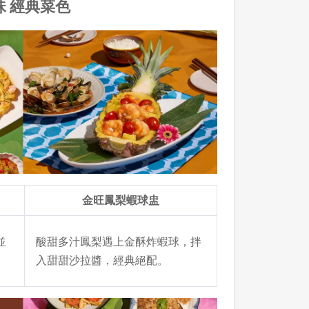
珠 經典菜色
金旺鳳梨蝦球盅
並
酸甜多汁鳳梨遇上金酥炸蝦球，拌
入甜甜沙拉醬，經典絕配。