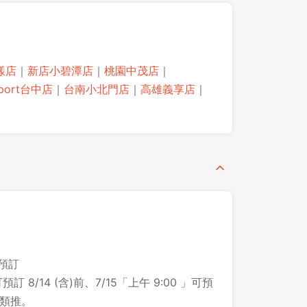
漾店
｜
新店小碧潭店
｜
桃園中茂店
｜
aport台中店
｜
台南小北門店
｜
高雄義享店
｜
之預訂
登出
預訂 8/14 (含)前、7/15「上午 9:00 」可預
此類推。
確定要登出嗎？