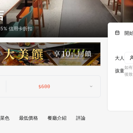
店
5% 信用卡折扣
開
大人
如有
孩童
後致
$
600
菜色
最低價格
餐廳介紹
評論