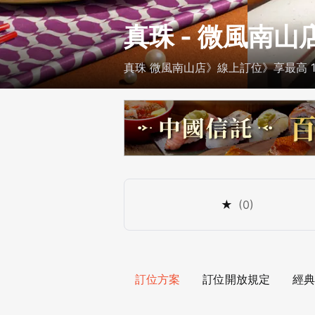
真珠 - 微風南山
真珠 微風南山店》線上訂位》享最高 1
★
(
0
)
訂位方案
訂位開放規定
經典