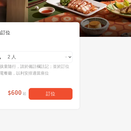
始訂位
孩童隨行，請於備註欄註記；並於訂位
電餐廳，以利安排適當座位
$
600
訂位
起