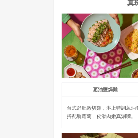
真
蔥油鹽焗雞
台式舒肥嫩切雞，淋上特調蔥油
搭配醃蘿蔔，皮滑肉嫩真涮嘴。