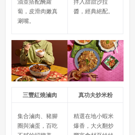
油並搭配醃蘿
拌入甜甜沙拉
蔔，皮滑肉嫩真
醬，經典絕配。
登出
涮嘴。
確定要登出嗎？
先不要
確認
三豐紅燒滷肉
真功夫炒米粉
集合滷肉、豬腳
精選在地小蝦米
圈與滷蛋，百吃
爆香，大火翻炒