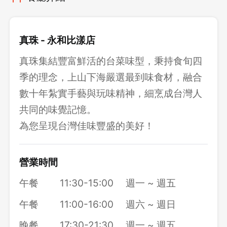
真珠 - 永和比漾店
真珠集結豐富鮮活的台菜味型，秉持食旬四
季的理念，上山下海嚴選最到味食材，融合
數十年紮實手藝與玩味精神，細烹成台灣人
共同的味覺記憶。
為您呈現台灣佳味豐盛的美好！
營業時間
午餐
11:30-15:00
週一 ~ 週五
午餐
11:00-16:00
週六 ~ 週日
晚餐
17:30-21:30
週一 ~ 週五