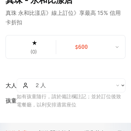
真珠 永和比漾店》線上訂位》享最高 15% 信用
卡折扣
★
$
600
(
0
)
大人
如有孩童隨行，請於備註欄註記；並於訂位後致
孩童
電餐廳，以利安排適當座位