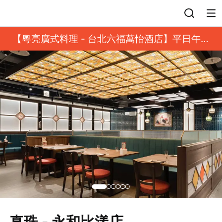
登入
【粵亮廣式料理 - 台北六福萬怡酒店】平日午餐
8 折起｜靓港點套餐
真珠 - 永和比漾店