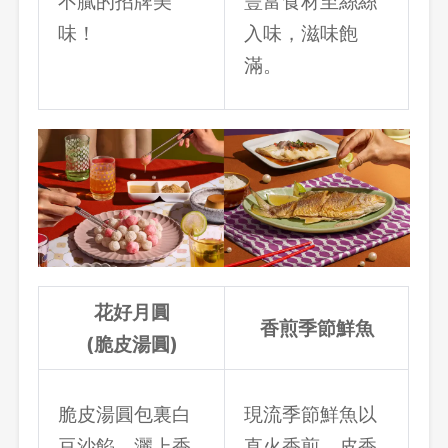
不膩的招牌美
豐富食材至絲絲
味！
入味，滋味飽
滿。
花好月圓
香煎季節鮮魚
(脆皮湯圓)
脆皮湯圓包裏白
現流季節鮮魚以
豆沙餡，灑上香
直火香煎，皮香