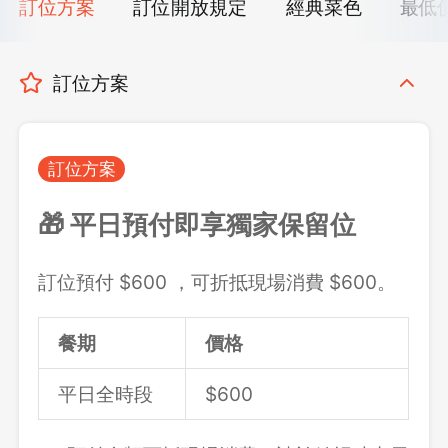
訂位方案
訂位開放規定
經典菜色
最低
訂位方案
訂位方案
🎁 平日預付即享獨家保留位
訂位預付 $600 ，可折抵現場消費 $600。
餐期
價格
平日全時段
$600