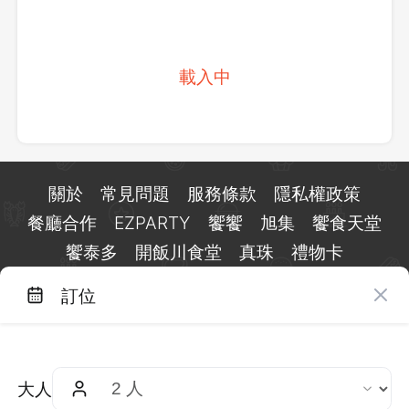
載入中
關於
常見問題
服務條款
隱私權政策
餐廳合作
EZPARTY
饗饗
旭集
饗食天堂
饗泰多
開飯川食堂
真珠
禮物卡
訂位
台北市信義區基隆路一段 159 號 15 樓
客服 LINE：
@eztable
客服信箱：
taiwan@eztable.com
大人
週一至週日 10:00 至 18:00（國定假日除外）