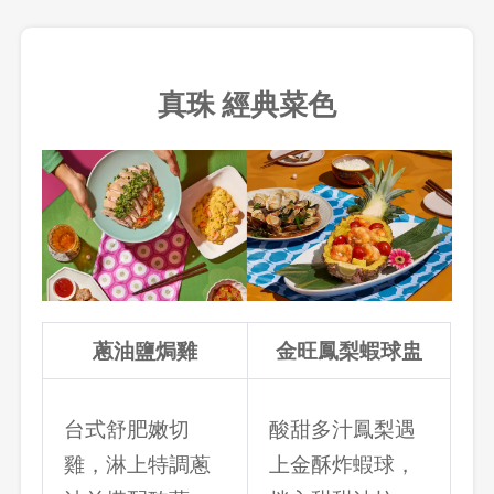
真珠 經典菜色
蔥油鹽焗雞
金旺鳳梨蝦球盅
台式舒肥嫩切
酸甜多汁鳳梨遇
雞，淋上特調蔥
上金酥炸蝦球，