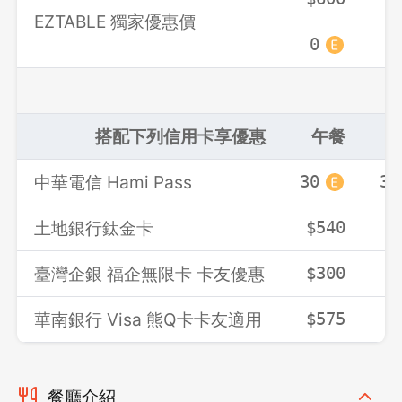
EZTABLE 獨家優惠價
0
0
搭配下列信用卡享優惠
午餐
中華電信 Hami Pass
30
30
土地銀行鈦金卡
$540
$
臺灣企銀 福企無限卡 卡友優惠
$300
$
華南銀行 Visa 熊Q卡卡友適用
$575
$
餐廳介紹