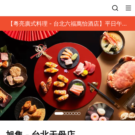
登入
【粵亮廣式料理 - 台北六福萬怡酒店】平日午餐
8 折起｜靓港點套餐
旭集 - 台北天母店