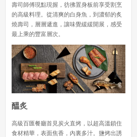
壽司師傅現點現握，彷彿置身板前享受割烹
的高級料理。從清爽的白身魚，到濃郁的炙
燒壽司，層層遞進，讓味覺緩緩開展，感受
最上乘的豐富層次。
登出
醞炙
確定要登出嗎？
高級百匯餐廳首見炭火直烤，以超高溫鎖住
先不要
確認
食材精華，表面焦香，內裏多汁。鹽烤出誘