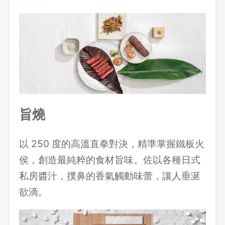
旨燒
以 250 度的高溫直拳對決，精準掌握鐵板火
侯，創造最純粹的食材旨味。佐以各種日式
私房醬汁，撲鼻的香氣觸動味蕾，讓人垂涎
欲滴。