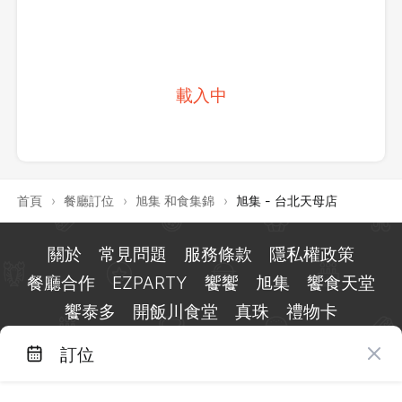
載入中
首頁
›
餐廳訂位
›
旭集 和食集錦
›
旭集 - 台北天母店
關於
常見問題
服務條款
隱私權政策
餐廳合作
EZPARTY
饗饗
旭集
饗食天堂
饗泰多
開飯川食堂
真珠
禮物卡
訂位
台北市信義區基隆路一段 159 號 15 樓
客服 LINE：
@eztable