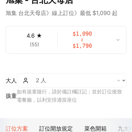
旭集 台北天母店》線上訂位》最低 $1,090 起
$
1,090
4.6
★
~
(
55
)
$
1,790
大人
如有孩童隨行，請於備註欄註記；並於訂位後致
孩童
電餐廳，以利安排適當座位
訂位方案
訂位開放規定
菜色開箱
九大