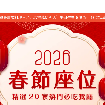
粵亮廣式料理 - 台北六福萬怡酒店】平日午餐 8 折起｜靓港點