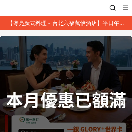
登入
【粵亮廣式料理 - 台北六福萬怡酒店】平日午餐
8 折起｜靓港點套餐