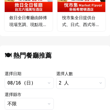
敘日全日餐廳由師傅
悅市集全日提供台
現場烹調、現點現
式、日式、西式等多
做，鮮嫩美味即時
國料理，豐富多樣、
嚐，成就最頂級的美
健康滿點！
味及健康、款待服務
讓您一次滿足。
🍽️ 熱門餐廳推薦
選擇日期
選擇人數
選擇縣市