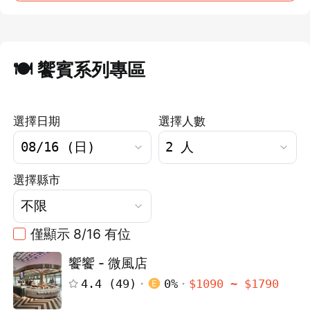
登出
🍽️ 饗賓系列專區
確定要登出嗎？
選擇日期
選擇人數
先不要
確認
選擇縣市
僅顯示 8/16 有位
饗饗 - 微風店
4.4
(
49
)
0
%
$
1090
~ $
1790