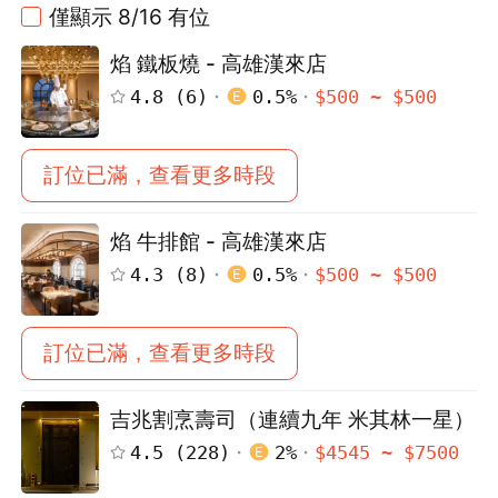
僅顯示 8/16 有位
焰 鐵板燒 - 高雄漢來店
4.8
(
6
)
0.5
%
$
500
~ $
500
訂位已滿，查看更多時段
焰 牛排館 - 高雄漢來店
4.3
(
8
)
0.5
%
$
500
~ $
500
訂位已滿，查看更多時段
吉兆割烹壽司（連續九年 米其林一星）
4.5
(
228
)
2
%
$
4545
~ $
7500