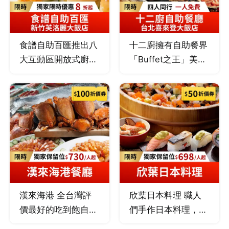
食譜自助百匯推出八
十二廚擁有自助餐界
大互動區開放式廚
「Buffet之王」美
房，集合多國驚艷創
譽，挑高中庭玻璃天
意料理，突顯食材的
幕設計打造輕鬆用餐
真實原味，嚴選當季
氛圍。開放式廚房呈
新鮮食材，完美呈現
現豐盛美食饗宴，現
各國風味，創新的自
切爐烤牛排、印度特
助餐檯精選各國佳
色料理、各式異國美
餚，打造時尚品味的
饌、現點現做麵食、
設計用餐環境，享受
海港直送生猛海產、
美食與藝術的美好體
生魚片及時令特色料
漢來海港 全台灣評
欣葉日本料理 職人
驗。
理，更有數款寒舍招
價最好的吃到飽自助
們手作日本料理，使
牌甜點，以及沁涼生
餐之一，海鮮控的天
用當季新鮮水產、肉