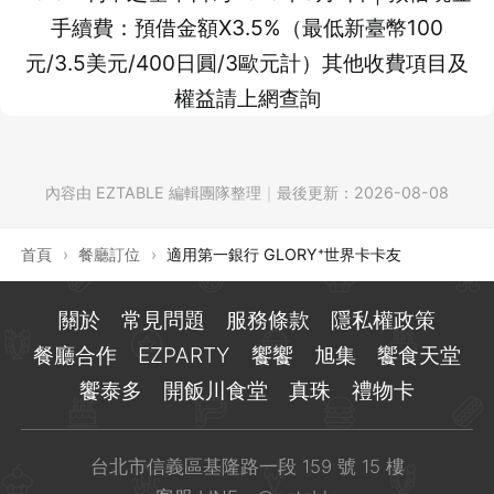
手續費：預借金額X3.5%（最低新臺幣100
元/3.5美元/400日圓/3歐元計）其他收費項目及
權益請上網查詢
內容由 EZTABLE 編輯團隊整理
｜
最後更新：
2026-08-08
首頁
›
餐廳訂位
›
適用第一銀行 GLORY⁺世界卡卡友
關於
常見問題
服務條款
隱私權政策
餐廳合作
EZPARTY
饗饗
旭集
饗食天堂
饗泰多
開飯川食堂
真珠
禮物卡
台北市信義區基隆路一段 159 號 15 樓