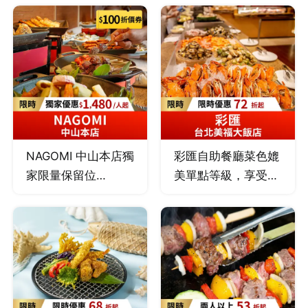
啤酒暢飲，最佳聚餐
堂！漢來海港餐廳秉
品與野菜，最自然清
嚐鮮選擇。
持提供季節嚴選最優
爽、獨一無二的和食
質食材為原則，從產
吃到飽饗宴！自由時
地到餐桌，力求有機
報評比台北吃到飽餐
與在地化及減少食物
廳第一名、
里程，將新鮮、肥
Tripadvisor全球旅遊
美、豐盛的餐食內容
網站優等評鑑。
送上桌，使得漢來海
NAGOMI 中山本店獨
彩匯自助餐廳菜色媲
港餐廳成為台灣頂級
家限量保留位
美單點等級，享受各
百匯的代名詞。
$1,480/人起，欣葉
式高級海鮮、肉品，
餐飲集團全新日料品
一次滿足！
牌，主打日本女將服
務與 12 種類別料
理，仿佛回到日本用
餐！