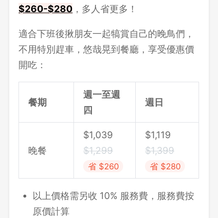
$260-$280
，多人省更多！
適合下班後揪朋友一起犒賞自己的晚鳥們，
不用特別趕車，悠哉晃到餐廳，享受優惠價
開吃：
週一至週
餐期
週日
四
$1,039
$1,119
晚餐
$1,299
$1,399
省 $260
省 $280
以上價格需另收 10% 服務費，服務費按
原價計算