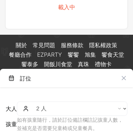
載入中
關於
常見問題
服務條款
隱私權政策
餐廳合作
EZPARTY
饗饗
旭集
饗食天堂
饗泰多
開飯川食堂
真珠
禮物卡
訂位
台北市信義區基隆路一段 159 號 15 樓
客服 LINE：
@eztable
客服信箱：
taiwan@eztable.com
大人
週一至週日 10:00 至 18:00（國定假日除外）
統編：29084823
如有孩童隨行，請於訂位備註欄註記孩童人數，
孩童
並補充是否需要兒童椅或兒童餐具。