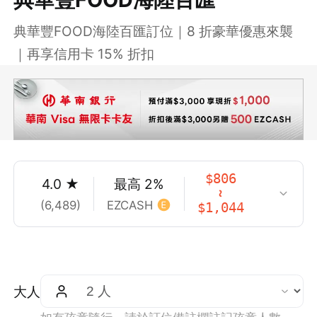
典華豐FOOD海陸百匯訂位｜8 折豪華優惠來襲
｜再享信用卡 15% 折扣
$
806
4.0
★
最高
2
%
~
(
6,489
)
EZCASH
$
1,044
大人