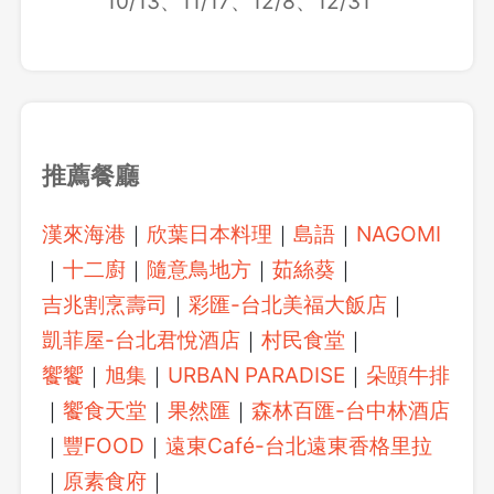
10/13、11/17、12/8、12/31
推薦餐廳
漢來海港
｜
欣葉日本料理
｜
島語
｜
NAGOMI
｜
十二廚
｜
隨意鳥地方
｜
茹絲葵
｜
吉兆割烹壽司
｜
彩匯-台北美福大飯店
｜
凱菲屋-台北君悅酒店
｜
村民食堂
｜
饗饗
｜
旭集
｜
URBAN PARADISE
｜
朵頤牛排
｜
饗食天堂
｜
果然匯
｜
森林百匯-台中林酒店
｜
豐FOOD
｜
遠東Café-台北遠東香格里拉
｜
原素食府
｜