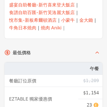
登出
盛宴自助餐廳-新竹喜來登大飯店
｜
食譜自助百匯-新竹芙洛麗大飯店
｜
確定要登出嗎？
悅市集-新板希爾頓酒店
｜
小蒙牛
｜
金大鋤
｜
牛角日本燒肉
｜
燒肉 Aniki
｜
先不要
確認
最低價格
午餐
餐廳訂位原價
$1,209
$1,154
EZTABLE 獨家優惠價
23