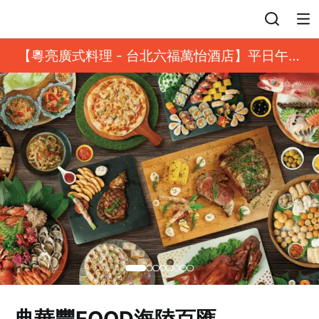
登入
【粵亮廣式料理 - 台北六福萬怡酒店】平日午餐
8 折起｜靓港點套餐
典華豐FOOD海陸百匯