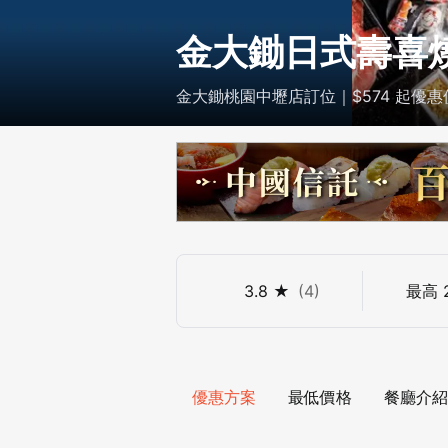
金大鋤日式壽喜燒
金大鋤桃園中壢店訂位｜$574 起優惠價
3.8
★
(
4
)
最高
優惠方案
最低價格
餐廳介紹