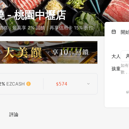
 - 桃園中壢店
格｜最高享 2% 回饋｜再享信用卡 15% 折扣
開
大人
如有
孩童
數，
2
%
EZCASH
$
574
$
評論