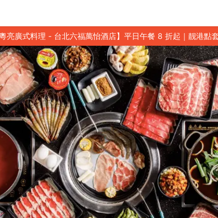
粵亮廣式料理 - 台北六福萬怡酒店】平日午餐 8 折起｜靓港點