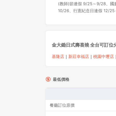
(教師)節連假 9/25～9/28、國
10/26、行憲紀念日連假 12/25～
金大鋤日式壽喜燒
全台可訂位
基隆店
｜
新莊幸福店
｜
桃園中壢店
最低價格
餐廳訂位原價