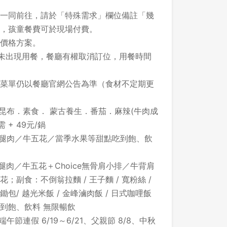
一同前往，請於「特殊需求」欄位備註「幾
，孩童餐費可於現場付費。
價格方案。
超時未出現用餐，餐廳有權取消訂位，用餐時間
菜單仍以餐廳官網公告為準（食材不定期更
昆布．素食． 蒙古養生．番茄．麻辣(牛肉成
+ 49元/鍋
雞腿肉／牛五花／當季水果等甜點吃到飽、飲
腿肉／牛五花＋Choice無骨肩小排／牛背肩
副食：不倒翁拉麵 / 王子麵 / 寬粉絲 /
 大鋤包/ 越光米飯 / 金峰滷肉飯 / 日式咖哩飯
登出
到飽、飲料 無限暢飲
午節連假 6/19～6/21、父親節 8/8、中秋
確定要登出嗎？