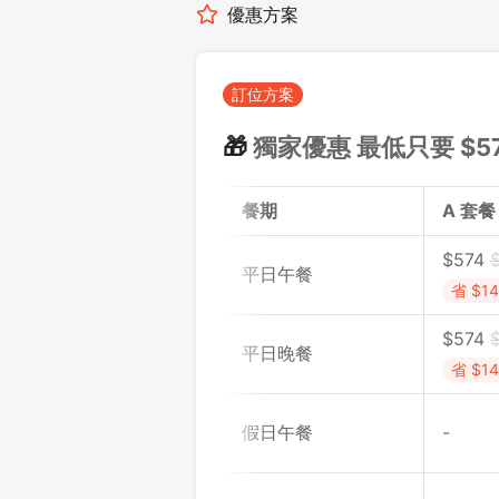
優惠方案
訂位方案
🎁
獨家優惠 最低只要 $
5
餐期
A 套餐
$
574
平日午餐
省 $14
$
574
平日晚餐
省 $14
假日午餐
-