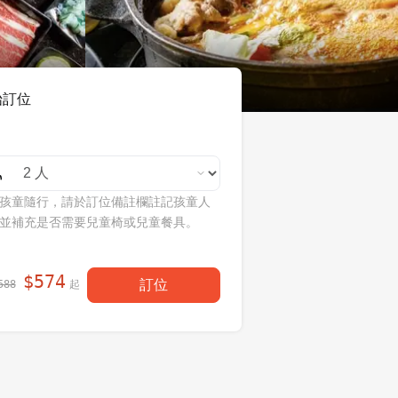
始訂位
孩童隨行，請於訂位備註欄註記孩童人
並補充是否需要兒童椅或兒童餐具。
$
574
訂位
起
588
每人現省
！
$
14