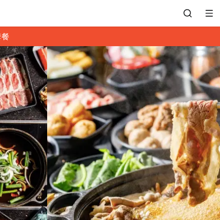
套餐
會員專區
訂位紀錄
餐廳客服
常見問題
EZTABLE 禮物卡
餐廳合作