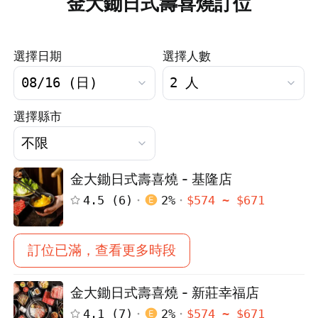
金大鋤日式壽喜燒訂位
選擇日期
選擇人數
選擇縣市
金大鋤日式壽喜燒 - 基隆店
4.5
(
6
)
2
%
$
574
~ $
671
訂位已滿，查看更多時段
金大鋤日式壽喜燒 - 新莊幸福店
4.1
(
7
)
2
%
$
574
~ $
671