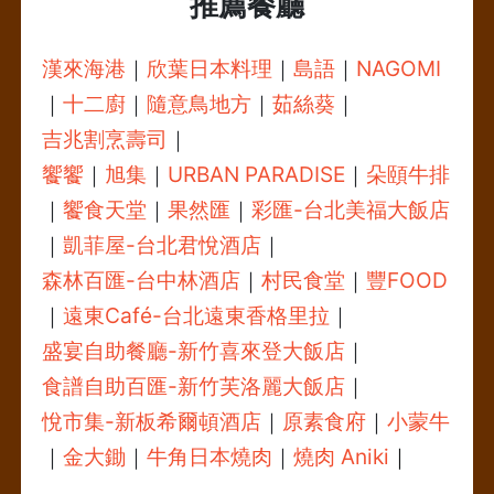
推薦餐廳
漢來海港
｜
欣葉日本料理
｜
島語
｜
NAGOMI
｜
十二廚
｜
隨意鳥地方
｜
茹絲葵
｜
吉兆割烹壽司
｜
饗饗
｜
旭集
｜
URBAN PARADISE
｜
朵頤牛排
｜
饗食天堂
｜
果然匯
｜
彩匯-台北美福大飯店
｜
凱菲屋-台北君悅酒店
｜
森林百匯-台中林酒店
｜
村民食堂
｜
豐FOOD
｜
遠東Café-台北遠東香格里拉
｜
盛宴自助餐廳-新竹喜來登大飯店
｜
食譜自助百匯-新竹芙洛麗大飯店
｜
悅市集-新板希爾頓酒店
｜
原素食府
｜
小蒙牛
｜
金大鋤
｜
牛角日本燒肉
｜
燒肉 Aniki
｜