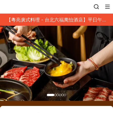
登入
【粵亮廣式料理 - 台北六福萬怡酒店】平日午餐
8 折起｜靓港點套餐