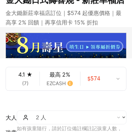
金大鋤新莊幸福店訂位｜$574 起優惠價格｜最
高享 2% 回饋｜再享信用卡 15% 折扣
4.1
★
最高
2
%
$
574
(
7
)
EZCASH
大人
如有孩童隨行，請於訂位備註欄註記孩童人數，