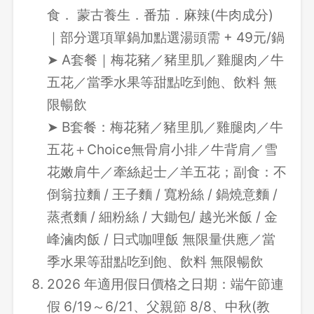
食． 蒙古養生．番茄．麻辣(牛肉成分)
｜部分選項單鍋加點選湯頭需 + 49元/鍋
➤ A套餐｜梅花豬／豬里肌／雞腿肉／牛
五花／當季水果等甜點吃到飽、飲料 無
限暢飲
➤ B套餐：梅花豬／豬里肌／雞腿肉／牛
五花＋Choice無骨肩小排／牛背肩／雪
花嫩肩牛／牽絲起士／羊五花；副食：不
倒翁拉麵 / 王子麵 / 寬粉絲 / 鍋燒意麵 /
蒸煮麵 / 細粉絲 / 大鋤包/ 越光米飯 / 金
峰滷肉飯 / 日式咖哩飯 無限量供應／當
季水果等甜點吃到飽、飲料 無限暢飲
2026 年適用假日價格之日期：端午節連
假 6/19～6/21、父親節 8/8、中秋(教