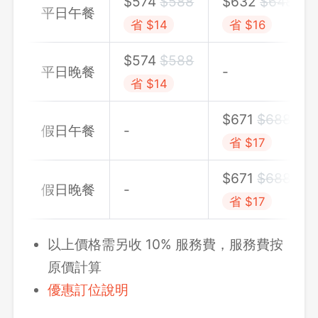
$
574
$
588
$
632
$
648
平日午餐
省 $14
省 $16
$
574
$
588
平日晚餐
-
省 $14
$
671
$
688
假日午餐
-
省 $17
$
671
$
688
假日晚餐
-
省 $17
以上價格需另收 10% 服務費，服務費按
原價計算
優惠訂位說明