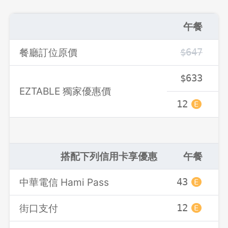
午餐
登出
餐廳訂位原價
$647
確定要登出嗎？
$633
EZTABLE 獨家優惠價
先不要
確認
12
1
搭配下列信用卡享優惠
午餐
中華電信 Hami Pass
43
4
街口支付
12
1