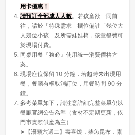
用卡優惠！
請
預訂全部成人人數
。若孩童欲一同前
往，請於「特殊需求」欄位備註「幾位大
人幾位小孩」及所需娃娃椅，孩童餐費可
於現場付費。
同桌用餐『務必』使用統一消費價格方
案。
現場座位保留 10 分鐘，若超時未出現用
餐，餐廳有權取消訂位，用餐時間 90 分
鐘。
參考菜單如下，請注意詳細完整菜單仍以
餐廳官網公告為準（食材不定期更新，依
門市實際供應為主）
➤【湯頭六選二】壽喜燒．柴魚昆布．素