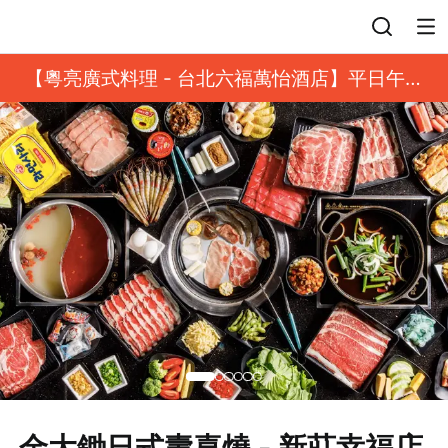
登入
【粵亮廣式料理 - 台北六福萬怡酒店】平日午餐
8 折起｜靓港點套餐
金大鋤日式壽喜燒 - 新莊幸福店