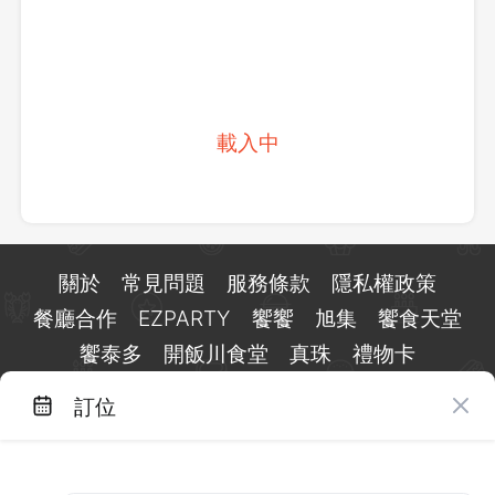
載入中
關於
常見問題
服務條款
隱私權政策
餐廳合作
EZPARTY
饗饗
旭集
饗食天堂
饗泰多
開飯川食堂
真珠
禮物卡
訂位
台北市信義區基隆路一段 159 號 15 樓
客服 LINE：
@eztable
客服信箱：
taiwan@eztable.com