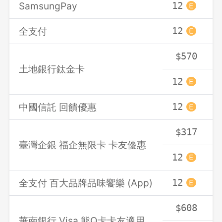
SamsungPay
12
1
全支付
12
1
$570
土地銀行鈦金卡
12
1
中國信託 回饋優惠
12
1
$317
臺灣企銀 福企無限卡 卡友優惠
12
1
全支付 百大品牌品味饗樂 (App)
12
1
$608
華南銀行 Visa 熊Q卡卡友適用