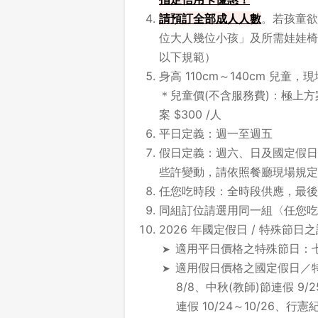
請預訂全部成人人數
。若孩童欲
位大人幾位小孩」及所需娃娃椅
以下規範）
身高 110cm～140cm 兒童
＊兒童價(不含服務費)：極上方案 
案 $300 /人
平日定義：週一至週五
假日定義：週六、日及國定假日
些許變動，請依照餐廳現場規定
任您吃時段：全時段供應，最後點
同組訂位請選用同一組〈任您吃
2026 年國定假日 / 特殊節日
適用平日價格之特殊節日：七夕情人
適用假日價格之國定假日／特殊
8/8、中秋(教師)節連假 9/2
連假 10/24～10/26、行憲紀