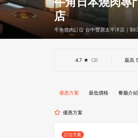
牛角日本燒肉專門
店
牛角燒肉訂位 台中豐原太平洋店｜$63
4.7
★
(
3
)
最高
優惠方案
最低價格
餐廳介紹
優惠方案
訂位方案