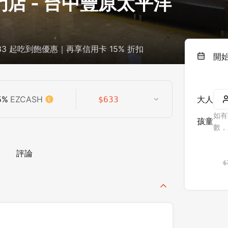
店 - 台中豐原太平洋
3 起吃到飽優惠｜再享信用卡 15% 折扣
開
5
%
EZCASH
大人
$
633
如有
孩童
數，
評論
$