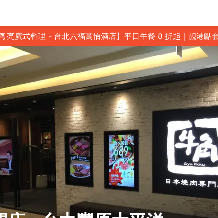
粵亮廣式料理 - 台北六福萬怡酒店】平日午餐 8 折起｜靓港點