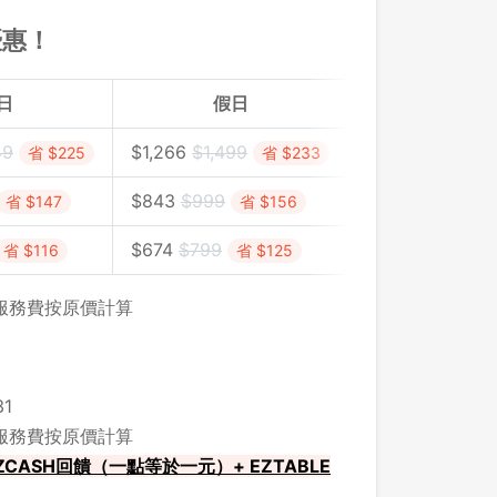
優惠！
日
假日
49
$
1,266
$1,499
省 $225
省 $233
$
843
$999
省 $147
省 $156
$
674
$
799
省 $116
省 $125
，服務費按原價計算
1
，服務費按原價計算
CASH回饋（一點等於一元）+ EZTABLE