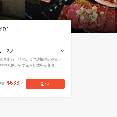
始訂位
孩童隨行，請於訂位備註欄註記孩童人
並補充是否需要兒童椅或兒童餐具。
$
633
訂位
起
749