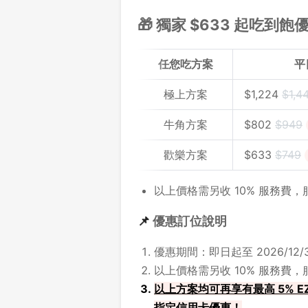
🎁 獨家 $633 起吃到飽
任您吃方案
平
極上方案
$
1,224
$1,4
牛角方案
$
802
$949
歡樂方案
$
633
$
749
以上價格需另收 10% 服務費
📌
優惠訂位說明
優惠期間：即日起至 2026/12/3
以上價格需另收 10% 服務費
以上方案均可再享有最高 5% EZ
指定信用卡優惠！