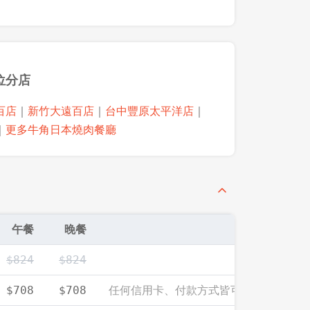
位分店
百店
｜
新竹大遠百店
｜
台中豐原太平洋店
｜
｜
更多牛角日本燒肉餐廳
午餐
晚餐
$824
$824
登出
任何信用卡、付款方式皆可享此優惠價
$708
$708
確定要登出嗎？