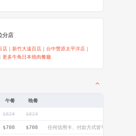
位分店
百店
｜
新竹大遠百店
｜
台中豐原太平洋店
｜
｜
更多牛角日本燒肉餐廳
午餐
晚餐
$824
$824
登出
任何信用卡、付款方式皆可享此優惠價
$708
$708
確定要登出嗎？