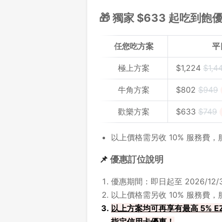
🎁 獨家 $633 起吃到飽
任您吃方案
平
極上方案
$
1,224
$1,4
牛角方案
$
802
$949
歡樂方案
$
633
$
749
以上價格需另收 10% 服務費
📌
優惠訂位說明
優惠期間：即日起至 2026/12/3
以上價格需另收 10% 服務費
以上方案均可再享有最高 5% EZ
指定信用卡優惠！