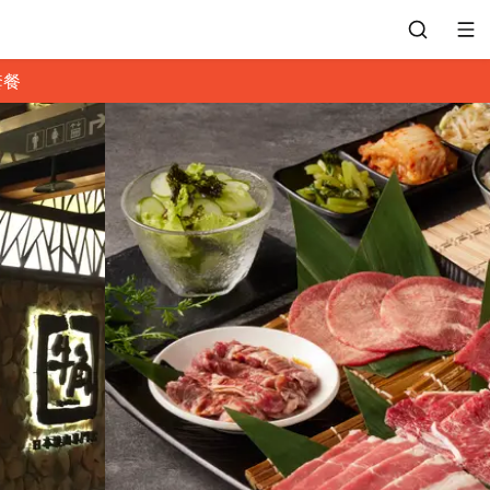
套餐
會員專區
訂位紀錄
餐廳客服
常見問題
EZTABLE 禮物卡
餐廳合作