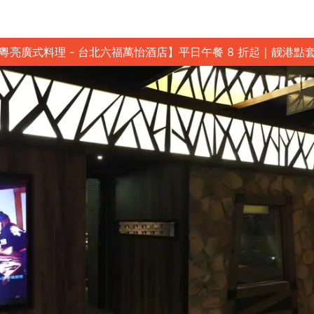
粵亮廣式料理 - 台北六福萬怡酒店】平日午餐 8 折起｜靓港點