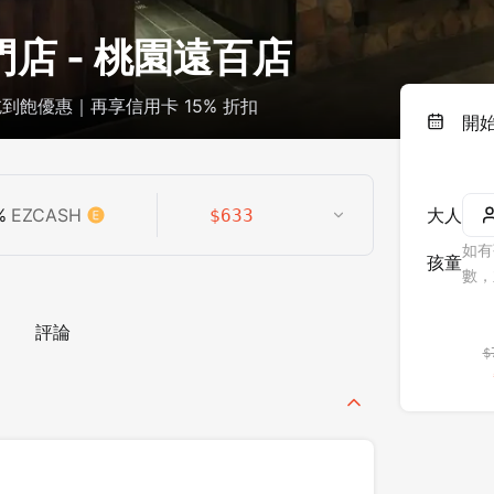
店 - 桃園遠百店
吃到飽優惠｜再享信用卡 15% 折扣
開
%
EZCASH
大人
$
633
如有
孩童
數，
評論
$