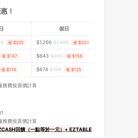
優惠！
日
假日
49
$
1,266
$1,499
省 $225
省 $233
$
843
$999
省 $147
省 $156
$
674
$
799
省 $116
省 $125
，服務費按原價計算
1
，服務費按原價計算
CASH回饋（一點等於一元）+ EZTABLE