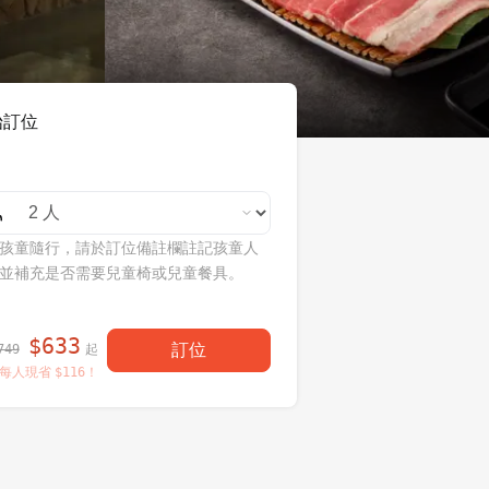
始訂位
孩童隨行，請於訂位備註欄註記孩童人
並補充是否需要兒童椅或兒童餐具。
$
633
訂位
起
749