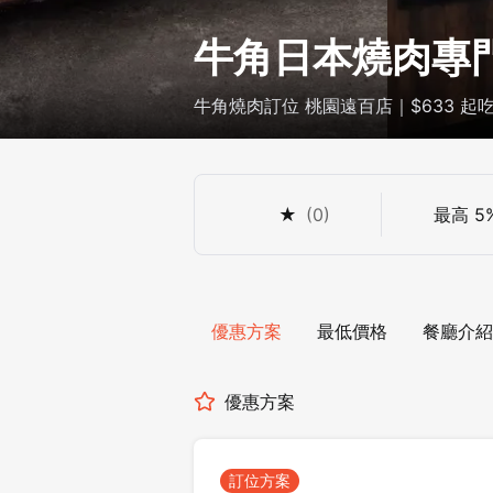
牛角日本燒肉專門
牛角燒肉訂位 桃園遠百店｜$633 起
★
(
0
)
最高
5
優惠方案
最低價格
餐廳介紹
優惠方案
訂位方案