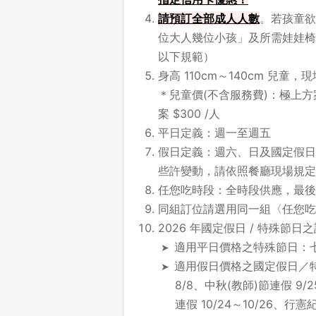
請預訂全部成人人數
。若孩童欲
位大人幾位小孩」及所需娃娃椅
以下規範）
身高 110cm～140cm 兒童
＊兒童價(不含服務費)：極上方案 
案 $300 /人
平日定義：週一至週五
假日定義：週六、日及國定假日
些許變動，請依照餐廳現場規定
任您吃時段：全時段供應，最後點
同組訂位請選用同一組〈任您吃
2026 年國定假日 / 特殊節日
適用平日價格之特殊節日：七夕情人
適用假日價格之國定假日／特殊
8/8、中秋(教師)節連假 9/2
連假 10/24～10/26、行憲紀