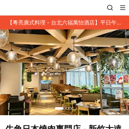
登入
【粵亮廣式料理 - 台北六福萬怡酒店】平日午餐
8 折起｜靓港點套餐
牛角日本燒肉專門店 - 新竹大遠