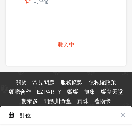
則評論
載入中
關於
常見問題
服務條款
隱私權政策
餐廳合作
EZPARTY
饗饗
旭集
饗食天堂
饗泰多
開飯川食堂
真珠
禮物卡
訂位
台北市信義區基隆路一段 159 號 15 樓
客服 LINE：
@eztable