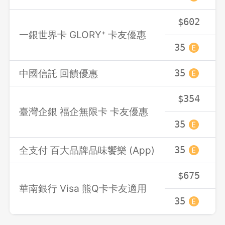
$602
一銀世界卡 GLORY⁺ 卡友優惠
35
3
中國信託 回饋優惠
35
3
$354
臺灣企銀 福企無限卡 卡友優惠
35
3
全支付 百大品牌品味饗樂 (App)
35
3
$675
華南銀行 Visa 熊Q卡卡友適用
35
3