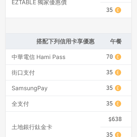
EZTABLE 獨家優惠價
35
3
登出
確定要登出嗎？
搭配下列信用卡享優惠
午餐
中華電信 Hami Pass
70
7
先不要
確認
街口支付
35
3
SamsungPay
35
3
全支付
35
3
$638
土地銀行鈦金卡
35
3