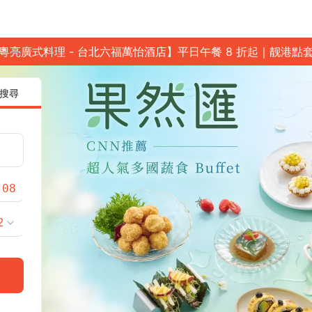
粵亮廣式料理 - 台北六福萬怡酒店】平日午餐 8 折起｜靓港點
搜尋