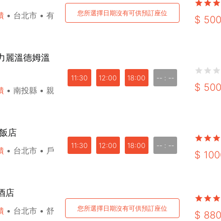
您所選擇日期沒有可供預訂座位
饋
•
台北市
•
有
$
50
潭力麗溫德姆溫
登出
11:30
12:00
18:00
-- : --
$
50
饋
•
南投縣
•
親
確定要登出嗎？
先不要
確認
大飯店
11:30
12:00
18:00
-- : --
饋
•
台北市
•
戶
$
100
酒店
您所選擇日期沒有可供預訂座位
饋
•
台北市
•
舒
$
88