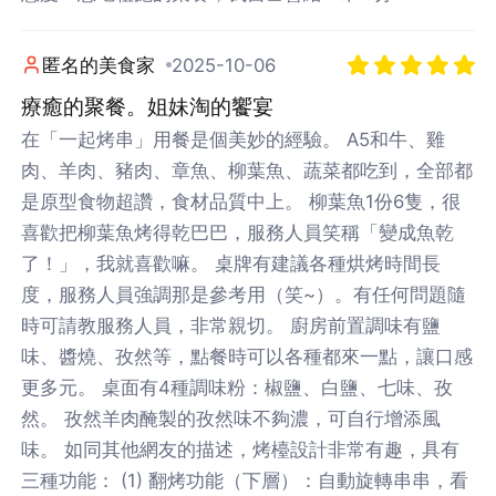
匿名的美食家
2025-10-06
療癒的聚餐。姐妹淘的饗宴
在「一起烤串」用餐是個美妙的經驗。 A5和牛、雞
肉、羊肉、豬肉、章魚、柳葉魚、蔬菜都吃到，全部都
是原型食物超讚，食材品質中上。 柳葉魚1份6隻，很
喜歡把柳葉魚烤得乾巴巴，服務人員笑稱「變成魚乾
了！」，我就喜歡嘛。 桌牌有建議各種烘烤時間長
度，服務人員強調那是參考用（笑~）。有任何問題隨
時可請教服務人員，非常親切。 廚房前置調味有鹽
味、醬燒、孜然等，點餐時可以各種都來一點，讓口感
更多元。 桌面有4種調味粉：椒鹽、白鹽、七味、孜
然。 孜然羊肉醃製的孜然味不夠濃，可自行增添風
味。 如同其他網友的描述，烤檯設計非常有趣，具有
三種功能： (1) 翻烤功能（下層）：自動旋轉串串，看