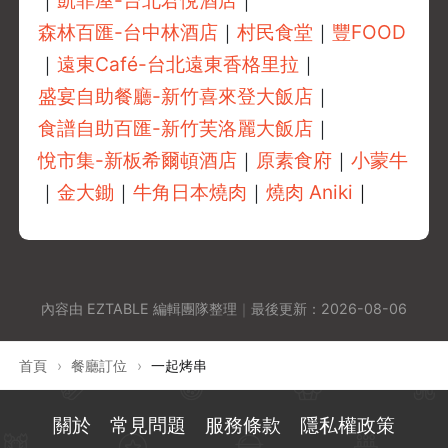
｜
凱菲屋-台北君悅酒店
｜
森林百匯-台中林酒店
｜
村民食堂
｜
豐FOOD
｜
遠東Café-台北遠東香格里拉
｜
盛宴自助餐廳-新竹喜來登大飯店
｜
食譜自助百匯-新竹芙洛麗大飯店
｜
悅市集-新板希爾頓酒店
｜
原素食府
｜
小蒙牛
｜
金大鋤
｜
牛角日本燒肉
｜
燒肉 Aniki
｜
內容由 EZTABLE 編輯團隊整理
｜
最後更新：
2026-08-06
首頁
›
餐廳訂位
›
一起烤串
關於
常見問題
服務條款
隱私權政策