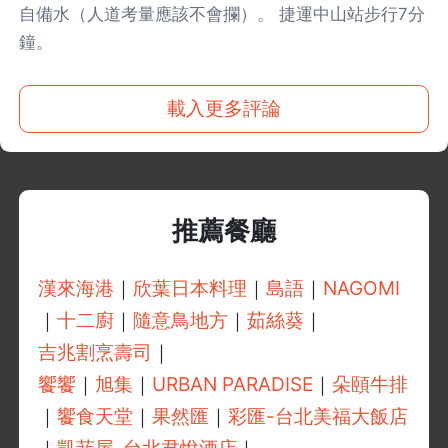
自備水（人道考量應該不會攔）。 捷運中山站步行7分
鐘。
載入更多評論
推薦餐廳
漢來海港
｜
欣葉日本料理
｜
島語
｜
NAGOMI
｜
十二廚
｜
隨意鳥地方
｜
茹絲葵
｜
吉兆割烹壽司
｜
饗饗
｜
旭集
｜
URBAN PARADISE
｜
朵頤牛排
｜
饗食天堂
｜
果然匯
｜
彩匯-台北美福大飯店