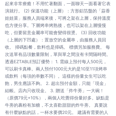
起來非常療癒！不用忙著翻面，一面聊天一面看著它表
演就行。 (2) 保溫功能（上層）：方形鋁箔盤的「蒜香
娃娃菜」服務人員端來後，可將之架在上層，保持溫度
也方便分享。下層烤串烤熟後，也可以架在上層慢慢
吃，但要留意金屬串可能會變得很燙。 (3) 回收功能
（上層的下凹處）：置放空的金屬串，由服務人員回
收。 掃碼點餐，飲料也是掃碼。 標價另加服務費。 每
次送單有品項數量限制，單與單之間沒有卡間隔時間。
透過EZTABLE預訂優勢： 1. 需線上預付每人500元，
可以刷卡真棒。兩人預付1000元大約是10至11項烤串
或飲料（每項的串數不同）。這樣的份量女生可以吃
飽，男生應該不夠。 2. 超出預付金額，只能「現金」
結帳。店內只收現金。 3. 贈送「炸牛蒡」一大碗！
（原價79元+10%），兩個人吃覺得份量好多。缺點是
牛蒡的裹粉有加糖，不太喜歡甜甜的炸牛蒡。 真要說
有什麼缺點的話，一杯水要價20元。 建議有需要的人