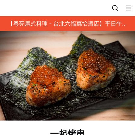
登入
【粵亮廣式料理 - 台北六福萬怡酒店】平日午餐
8 折起｜靓港點套餐
一起烤串