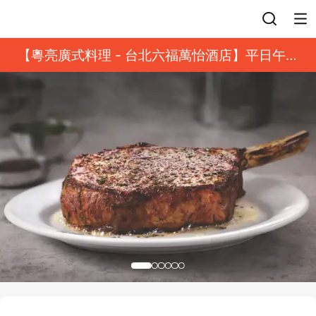
登入
【粵亮廣式料理 - 台北六福萬怡酒店】平日午餐
8 折起｜靓港點套餐