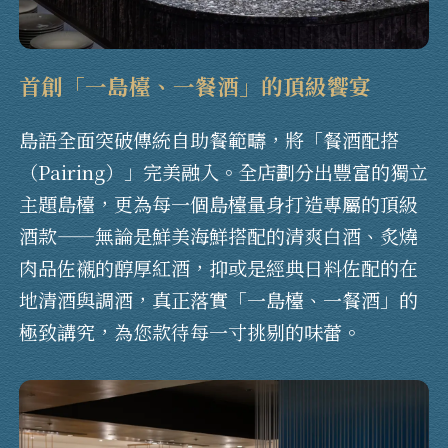
首創「一島檯、一餐酒」的頂級饗宴
島語全面突破傳統自助餐範疇，將「餐酒配搭
（Pairing）」完美融入。全店劃分出豐富的獨立
主題島檯，更為每一個島檯量身打造專屬的頂級
酒款——無論是鮮美海鮮搭配的清爽白酒、炙燒
肉品佐襯的醇厚紅酒，抑或是經典日料佐配的在
地清酒與調酒，真正落實「一島檯、一餐酒」的
極致講究，為您款待每一寸挑剔的味蕾。