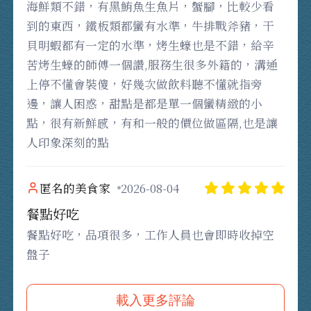
海鮮類不錯，有黑鮪魚生魚片，蟹腳，比較少看
到的東西，鐵板類都蠻有水準，牛排戰斧豬，干
貝明蝦都有一定的水準，烤生蠔也是不錯，給辛
苦烤生蠔的師傅一個讚,服務生很多外籍的，溝通
上停不懂會裝傻，好幾次做飲料聽不懂就指旁
邊，讓人困惑，甜點是都是單一個蠻精緻的小
點，很有新鮮感，有和一般的價位做區隔,也是讓
人印象深刻的點
匿名的美食家
2026-08-04
餐點好吃
餐點好吃，品項很多，工作人員也會即時收掉空
盤子
載入更多評論