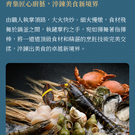
齊集匠心廚藝，淬鍊美食新境界
由職人執掌領路，大火快炒、細火慢燉，食材飛
先不要
確認
舞於鍋釜之間，執鏟掌杓之手，宛如揮舞著指揮
棒，將一道道頂級食材和精湛的烹飪技術完美交
揉，淬鍊出美食的卓越新境界。