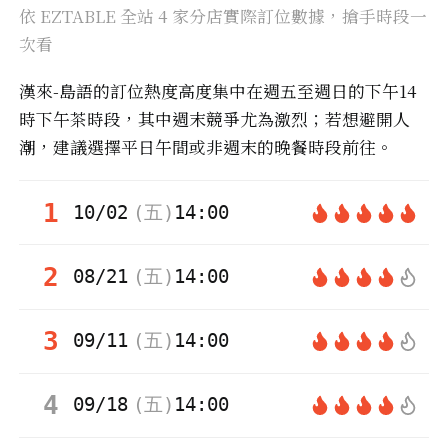
依 EZTABLE 全站
4
家分店實際訂位數據，搶手時段一
次看
漢來-島語的訂位熱度高度集中在週五至週日的下午14
時下午茶時段，其中週末競爭尤為激烈；若想避開人
潮，建議選擇平日午間或非週末的晚餐時段前往。
1
10/02
(
五
)
14:00
2
08/21
(
五
)
14:00
3
09/11
(
五
)
14:00
4
09/18
(
五
)
14:00