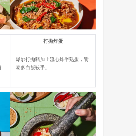
打拋炸蛋
爆炒打拋豬加上流心炸半熟蛋，饗
醬
泰多白飯殺手。