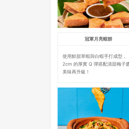
冠軍月亮蝦餅
使用鮮甜草蝦與白蝦手打成型，
2cm 的厚實 Q 彈搭配清甜梅子
美味再升級！