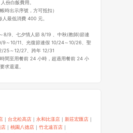
1 人份白飯費用。
帳時出示序號，方可抵扣）
每人最低消費 400 元。
～8/9、七夕情人節 8/19 、中秋(教師)節連
/9～10/11、光復節連假 10/24～10/26、聖
25～12/27、跨年 12/31
間至用餐前 24 小時，超過用餐前 24 小
要求退還。
店
｜
台北松高店
｜
永和比漾店
｜
新莊宏匯店
｜
領店
｜
桃園八德店
｜
竹北遠百店
｜