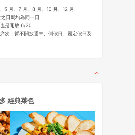
、5 月、7 月、8 月、10 月、12 月
所開放之日期均為同一日
先不要
確認
 也是開放 6/30
席次，暫不開放週末、例假日、國定假日及
多 經典菜色