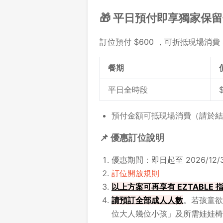
🎁 平日預付即享獨家保
訂位預付 $600 ，可折抵現場消費 
餐期
平日全時段
預付金額可抵現場消費（請於結
📌 優惠訂位說明
優惠期間：即日起至 2026/12/3
訂位開放規則
以上方案可再享有 EZTABLE
請
預訂全部成人人數
。若孩童欲
位大人幾位小孩」及所需娃娃椅