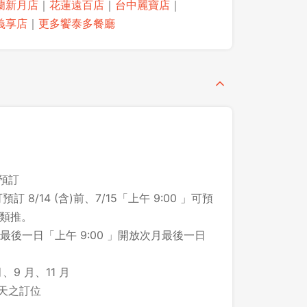
蘭新月店
｜
花蓮遠百店
｜
台中麗寶店
｜
義享店
｜
更多饗泰多餐廳
之預訂
預訂 8/14 (含)前、7/15「上午 9:00 」可預
此類推。
後一日「上午 9:00 」開放次月最後一日
、9 月、11 月
登出
 天之訂位
確定要登出嗎？