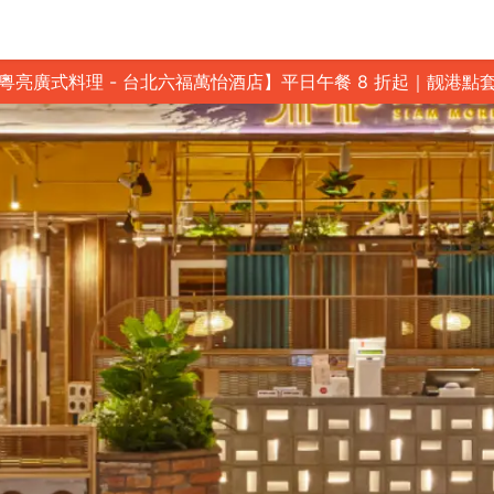
粵亮廣式料理 - 台北六福萬怡酒店】平日午餐 8 折起｜靓港點