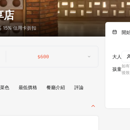
享店
15% 信用卡折扣
開
大人
$
600
如有
孩童
後致
菜色
最低價格
餐廳介紹
評論