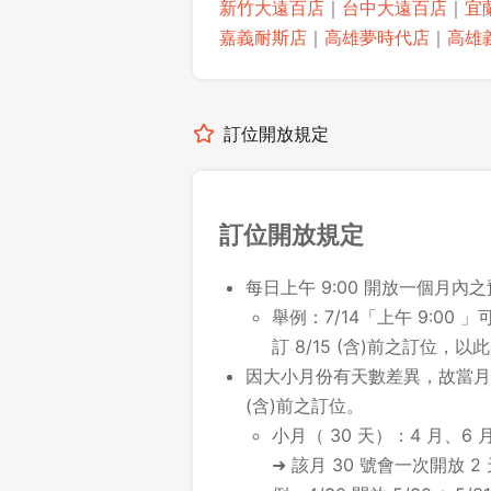
新竹大遠百店
｜
台中大遠百店
｜
宜
嘉義耐斯店
｜
高雄夢時代店
｜
高雄
訂位開放規定
訂位開放規定
每日上午 9:00 開放一個月內
舉例：7/14「上午 9:00 」可
訂 8/15 (含)前之訂位，以
因大小月份有天數差異，故當月最
(含)前之訂位。
小月（ 30 天）：4 月、6 月
➜ 該月 30 號會一次開放 2