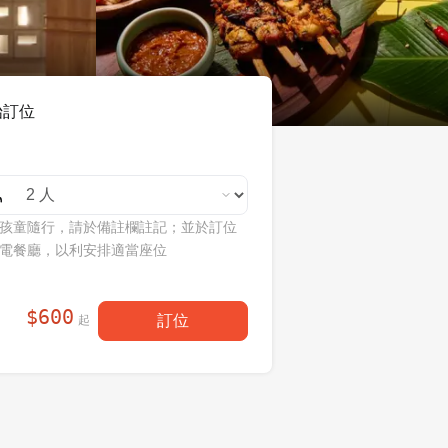
始訂位
孩童隨行，請於備註欄註記；並於訂位
電餐廳，以利安排適當座位
$
600
訂位
起