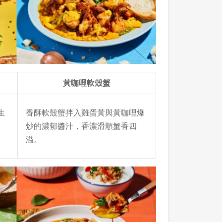
黃咖哩軟殼蟹
生
香酥軟殼蟹拌入雞蛋黃與黃咖哩爆
炒的濃郁醬汁，香濃滑順蟹香四
溢。