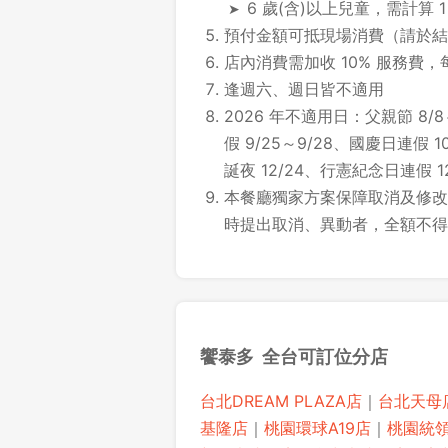
6 歲(含)以上兒童，需計算 
預付金額可抵現場消費（請於結
店內消費需加收 10% 服務費，
逢週六、週日皆不適用
2026 年不適用日：父親節 8/8
假 9/25～9/28、國慶日連假 10
誕夜 12/24、行憲紀念日連假 12/
本餐廳獨家方案保障取消及修改時
時提出取消、異動者，全額不得
饗泰多 全台可訂位分店
台北DREAM PLAZA店
｜
台北天母
基隆店
｜
桃園環球A19店
｜
桃園統