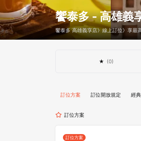
饗泰多 - 高雄義
饗泰多 高雄義享店》線上訂位》享最高 
★
(
0
)
訂位方案
訂位開放規定
經典
訂位方案
訂位方案